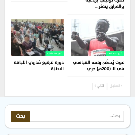
تضرب بوليفيا برباعية
والعراق يتعثر…
غير مصنف
غير مصنف
غوت يُحطّم رقمه القياسي
دورة لترفيع مُدربي اللياقة
في الـ (200م) جري
البدنيّة
السابق
التالي