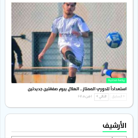
رياضة محلية
استعداداً للدوري الممتاز.. الهلال يبرم صفقتين جديدتين
السابق
التالي
1 من 1٬705
الأرشيف