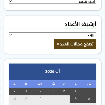
الأرشيف
أرشيف الأعداد
آب 2026
س
د
ن
ث
أرب
خ
ج
7
6
5
4
3
2
1
14
13
12
11
10
9
8