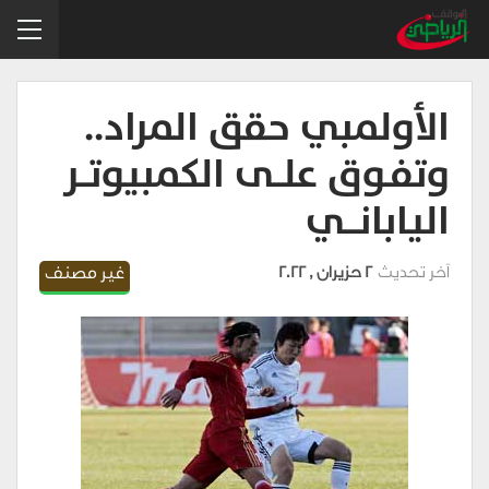
الأولمبي حقق المراد..
وتفـوق علــى الكمبيوتــر
اليابانـــي
آخر تحديث
2 حزيران , 2022
غير مصنف