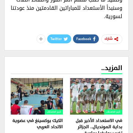
وسنبدأ الأستعداد للمباراتين القادمتين منذ عودتنا
لسورية.‏
Twitter
Facebook
شارك
المزيد..
غير مصنف
غير مصنف
في الاستعداد الأخير قبل
الكيك بوكسينغ في عضوية
بداية المونديال.. الجزائر
الاتحاد العربي