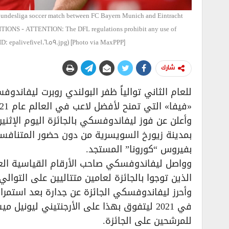
Bundesliga soccer match between FC Bayern Munich and Eintracht
TIONS - ATTENTION: The DFL regulations prohibit any use of
D: epalivefive106059.jpg) [Photo via MaxPPP]
شارك
للعام الثاني توالياً ظفر البولندي روبرت ليفاندو
«فيفا» التي تمنح لأفضل لاعب في العالم عام 2021.
وأعلن عن فوز ليفاندوفسكي بالجائزة اليوم الإثن
بمدينة زيورخ السويسرية من دون حضور المتنافسي
بفيروس “كورونا” المستجد.
وواصل ليفاندوفسكي صاحب الأرقام القياسية العديد
الذين توجوا بالجائزة لعامين متتاليين على التوالي.
وأحرز ليفاندوفسكي الجائزة عن جدارة بعد استمرار 
في 2021 ليتفوق بهذا على الأرجنتيني ليون
للمرشحين على الجائزة.