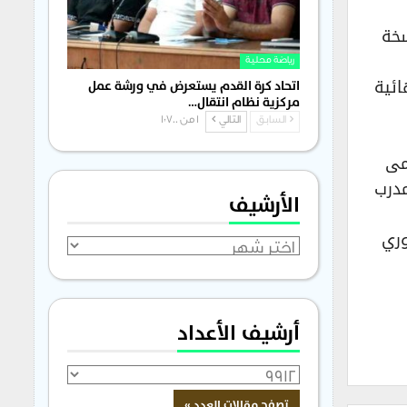
سخة
رياضة محلية
هائية
اتحاد كرة القدم يستعرض في ورشة عمل
مركزية نظام انتقال…
السابق
التالي
1 من 1٬700
مى
مدرب
الأرشيف
وري
الأرشيف
أرشيف الأعداد