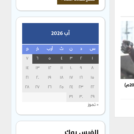
آب 2026
س
د
ن
ث
أرب
خ
ج
7
6
5
4
3
2
1
14
13
12
11
10
9
8
21
20
19
18
17
16
15
غوت يُحطّم رقمه القياسي في الـ (200م)
28
27
26
25
24
23
22
31
30
29
« تموز
الفيس بوك