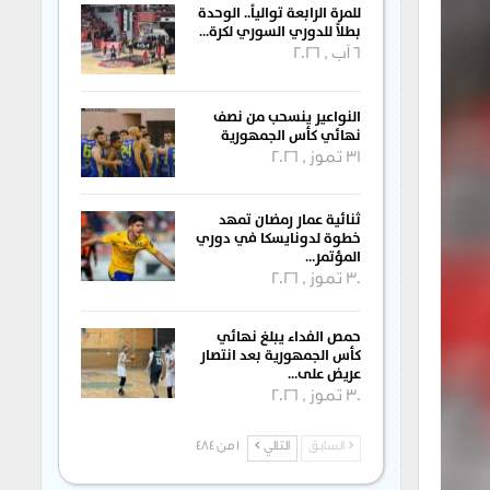
للمرة الرابعة توالياً.. الوحدة
بطلاً للدوري السوري لكرة…
6 آب , 2026
النواعير ينسحب من نصف
نهائي كأس الجمهورية
31 تموز , 2026
ثنائية عمار رمضان تمهد
خطوة لدونايسكا في دوري
المؤتمر…
30 تموز , 2026
حمص الفداء يبلغ نهائي
كأس الجمهورية بعد انتصار
عريض على…
30 تموز , 2026
السابق
التالي
1 من 484