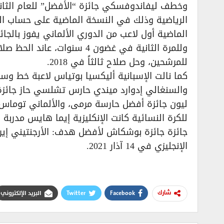
وخطف ليفاندوفسكي جائزة “الأفضل” للعام الثاني
الرياضية وذلك في النسخة الماضية على حساب البر
الماضية أول لاعب من الدوري الألماني يفوز بالجائزة 
وللمرة الثانية في غضون 4 سنو
للمرشحين، وحل صلاح ثالثاً في 2018.
كما نالت الإسبانية أليكسيا بوتياس لاعبة خط وسط
والسنغالي إدوارد ميندي حارس تشلسي حاز جائزة
ليون جائزة أفضل حارسة مرمى، والألماني توماس
للكرة النسائية كانت الإنكليزية إيما هايس مدرب
جائزة جائزة بوشكاش لأفضل هدف: الأرجنتيني إير
الإنجليزي في 14 آذار 2021.
Facebook
Twitter
البريد الإلكتروني
شارك