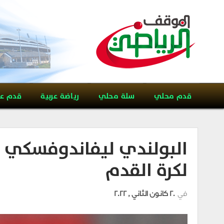
قدم محلي
سلة محلي
رياضة عربية
قدم ع
البولندي ليفاندوفسكي ينا
لكرة القدم
في
20 كانون الثاني , 2022