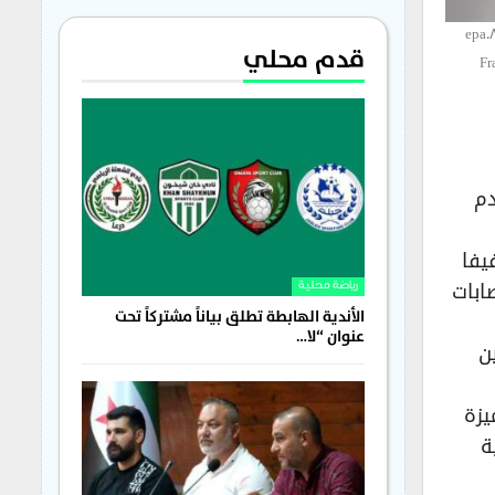
epa0
قدم محلي
Fr
دم
يفا
ابات
رياضة محلية
الأندية الهابطة تطلق بياناً مشتركاً تحت
عنوان “لا…
ن
يزة
ة