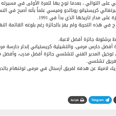
 على التوالي ، بعدما توج بها للمرة الأولى في مسيرته
تغالي كريستيانو رونالدو وميسي علماً بأنه أصبح في الن
على مدار تاريخها الذي بدأ في 1991.
ات، عاند الحظ صلاح في هذه التجربة ولم يفز بالجائزة رغم بلوغه القائمة الن
 برشلونة جائزة أفضل لاعبة.
 أفضل حارس مرمى، والتشيلية كريستياني إندلر حارسة مر
 توخيل المدير الفني لتشلسي جائزة أفضل مدرب، وأفضل 
ة فريق تشلسي.
يك لاميلا عن هدفه لفريق أرسنال في مرمى توتنهام بالد
Telegram
طباعة