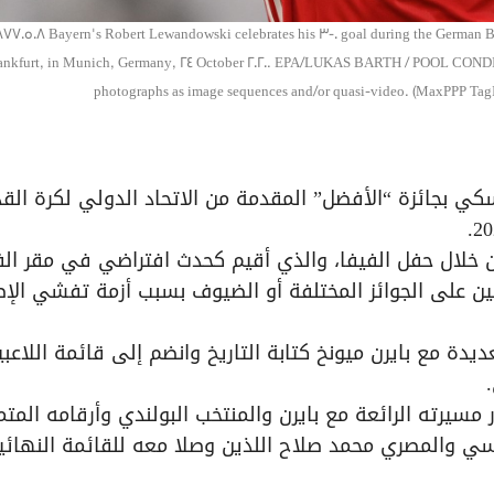
8770508 Bayern's Robert Lewandowski celebrates his 3-0 goal during the German 
ankfurt, in Munich, Germany, 24 October 2020. EPA/LUKAS BARTH / POOL CONDI
photographs as image sequences and/or quasi-video. (MaxPPP TagI
فسكي بجائزة “الأفضل” المقدمة من الاتحاد الدولي لكرة الق
ين خلال حفل الفيفا، والذي أقيم كحدث افتراضي في مقر الف
ن على الجوائز المختلفة أو الضيوف بسبب أزمة تفشي الإص
ة مع بايرن ميونخ كتابة التاريخ وانضم إلى قائمة اللاعبي
مسيرته الرائعة مع بايرن والمنتخب البولندي وأرقامه المتم
يل ميسي والمصري محمد صلاح اللذين وصلا معه للقائمة النهائي