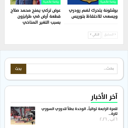
رياضة عالمية
رياضة عالمية
برشلونة يتحرك لضم رودري
عرض تركي يمنح محمد صلاح
ويسعى للاحتفاظ بتوريس
قطعة أرض في طرابزون
بسبب التغير المناخي
السابق
التالي
آخر الأخبار
للمرة الرابعة توالياً.. الوحدة بطلاً للدوري السوري
لكرة…
6 آب , 2026