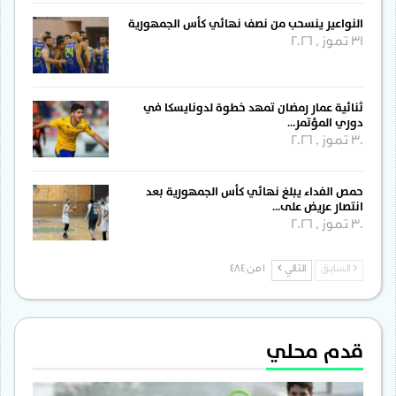
النواعير ينسحب من نصف نهائي كأس الجمهورية
31 تموز , 2026
ثنائية عمار رمضان تمهد خطوة لدونايسكا في
دوري المؤتمر…
30 تموز , 2026
حمص الفداء يبلغ نهائي كأس الجمهورية بعد
انتصار عريض على…
30 تموز , 2026
السابق
التالي
1 من 484
قدم محلي