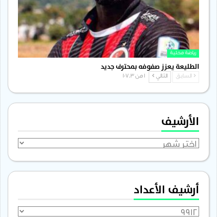
رياضة محلية
الطليعة يعزز صفوفه بمحترف جديد
السابق
التالي
1 من 1٬703
الأرشيف
الأرشيف
أرشيف الأعداد