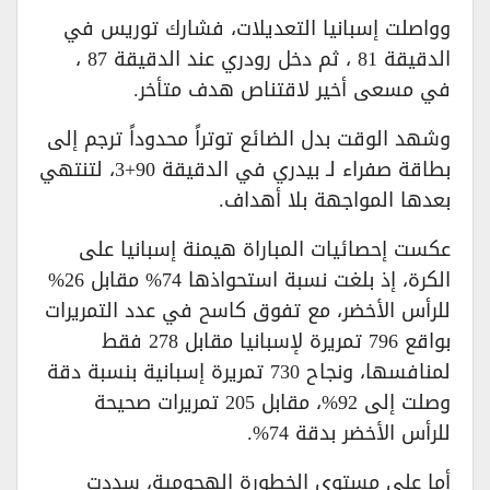
وواصلت إسبانيا التعديلات، فشارك توريس في
الدقيقة 81 ، ثم دخل رودري عند الدقيقة 87 ،
في مسعى أخير لاقتناص هدف متأخر.
وشهد الوقت بدل الضائع توتراً محدوداً ترجم إلى
بطاقة صفراء لـ بيدري في الدقيقة 90+3، لتنتهي
بعدها المواجهة بلا أهداف.
عكست إحصائيات المباراة هيمنة إسبانيا على
الكرة، إذ بلغت نسبة استحواذها 74% مقابل 26%
للرأس الأخضر، مع تفوق كاسح في عدد التمريرات
بواقع 796 تمريرة لإسبانيا مقابل 278 فقط
لمنافسها، ونجاح 730 تمريرة إسبانية بنسبة دقة
وصلت إلى 92%، مقابل 205 تمريرات صحيحة
للرأس الأخضر بدقة 74%.
أما على مستوى الخطورة الهجومية، سددت