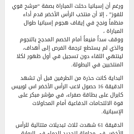
ورغم أن إسبانيا دخلت المباراة بصفة “مرشح قوي
للفوز” ، إلا أن منتخب الرأس الأخضر قدم أداء
منظماً ونجح في إيقاف هجوم إسبانيا طوال
المباراة ،
ووقف سداً منيعاً أمام الخصم المدجج بالنجوم
والذي لم يستطع ترجمة الفرص إلى أهداف،
لينتهي اللقاء دون تسجيل في أول ظهور لكلا
المنتخبين في البطولة.
البداية كانت حذرة من الطرفين قبل أن تشهد
الدقيقة 16 حصول لاعب الرأس الأخضر اس لوبيس
كابرال على بطاقة صفراء، في مؤشر مبكر على
قوة الالتحامات الدفاعية أمام المحاولات
الإسبانية.
الدقيقة 61 شهدت ثلاث تبديلات متتالية للرأس
الأخضر، في محاولة لتجديد الدماء في البوابة