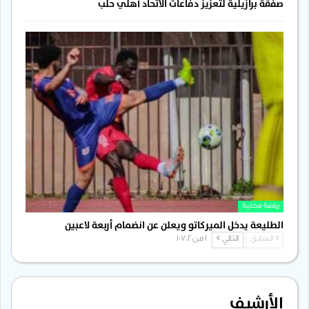
صفقة برازيلية لتعزيز دفاعات الاتحاد أهلي حلب
رياضة محلية
الطليعة يدخل الميركاتو ويعلن عن انضمام أربعة لاعبين
السابق
التالي
1 من 1٬702
الأرشيف