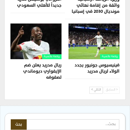
واثقة من إقامة نهائي
جديداً للأهلي السعودي
مونديال 2030 في إسبانيا
رياضة عالمية
رياضة عالمية
فينيسيوس جونيور يجدد
ريال مدريد يعلن ضم
الولاء لريال مدريد
الإيفواري ديوماندي
لصفوفه
السابق
التالي