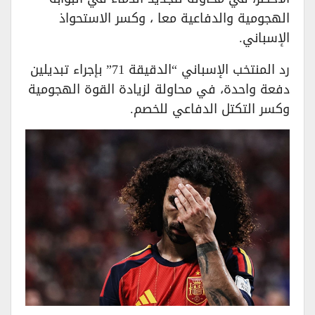
الهجومية والدفاعية معا ، وكسر الاستحواذ
الإسباني.
رد المنتخب الإسباني “الدقيقة 71” بإجراء تبديلين
دفعة واحدة، في محاولة لزيادة القوة الهجومية
وكسر التكتل الدفاعي للخصم.