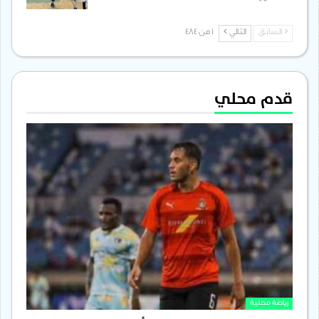
السابق
التالي
1 من 484
قدم محلي
رياضة محلية