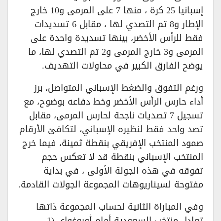
إسبانيا 25 كرة ، منها 7 على المرمى و10 خارج
الإطار و8 تم التصدي لها ، مقابل 6 تسديدات
فقط للرأس الأخضر، بينها تسديدة واحدة على
المرمى و3 خارج المرمى و2 تم التصدي لها، ما
يوضح الفارق الكبير في محاولات التهديف.
ورغم التفوق والضغط الإسباني المتواصل، برز
أداء حارس الرأس الأخضر وخط دفاعه بوضوح، مع
تسجيل 7 تصديات ناجحة لحارس المرمى، مقابل
تصد واحد فقط لنظيره الإسباني، لتكافئ الأرقام
صمود المنتخب الإفريقي بنقطة ثمينة، فيما خرج
المنتخب الإسباني بنقطة قد لا تعكس حجم
تفوقه في هذه الجولة الأولى ، في بداية
مفتوحة لسيناريوهات المجموعة الجولات القادمة.
وفي المباراة الثانية لحساب المجموعة ذاتها
تعادل منتخب السعودية أمام أوروغواي (1-