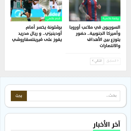
رياضة عالمية
قدم عالمي
السوريون في ملاعب أوروبا
برشلونة يخسر أمام
وأميركا الجنوبية.. حضور
أودينيزي.. و ريال مدريد
يتوزع بين الأهداف
يفوز على فيرينتسفاروشي
والانتصارات
السابق
التالي
آخر الأخبار