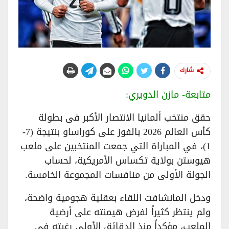
شارك
متابعة- مازن الدويري:
حقق منتخب ألمانيا الانتصار الأكبر فى بطولة
كأس العالم 2026 بالفوز على كوراساو بنتيجة (7-
1)، في المباراة التي جمعت المنتخبين على ملعب
هيوستن بولاية تكساس الأمريكية، لحساب
الجولة الأولى من منافسات المجموعة الخامسة.
ودخل المانشافت اللقاء بعقلية هجومية واضحة،
ولم ينتظر كثيراً لفرض هيمنته على أرضية
الملعب، مؤكداً منذ الدقائق الأولى رغبته في