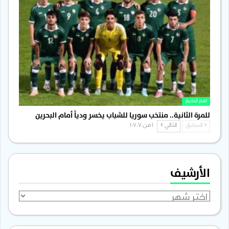
اهم الاخبار
للمرة الثانية.. منتخب سوريا للشباب يخسر ودياً أمام البحرين
السابق
التالي
1 من 1٬707
الأرشيف
الأرشيف