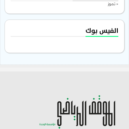
« تموز
الفيس بوك