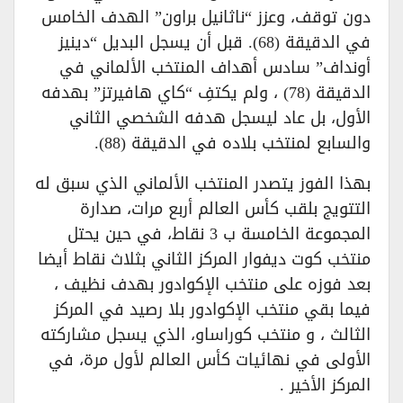
دون توقف، وعزز “ناثانيل براون” الهدف الخامس
في الدقيقة (68). قبل أن يسجل البديل “دينيز
أونداف” سادس أهداف المنتخب الألماني في
الدقيقة (78) ، ولم يكتفِ “كاي هافيرتز” بهدفه
الأول، بل عاد ليسجل هدفه الشخصي الثاني
والسابع لمنتخب بلاده في الدقيقة (88).
بهذا الفوز يتصدر المنتخب الألماني الذي سبق له
التتويج بلقب كأس العالم أربع مرات، صدارة
المجموعة الخامسة ب 3 نقاط، في حين يحتل
منتخب كوت ديفوار المركز الثاني بثلاث نقاط أيضا
بعد فوزه على منتخب الإكوادور بهدف نظيف ،
فيما بقي منتخب الإكوادور بلا رصيد في المركز
الثالث ، و منتخب كوراساو، الذي يسجل مشاركته
الأولى في نهائيات كأس العالم لأول مرة، في
المركز الأخير .