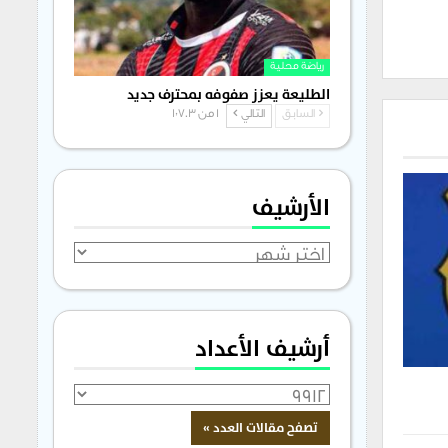
رياضة محلية
الطليعة يعزز صفوفه بمحترف جديد
السابق
التالي
1 من 1٬703
الأرشيف
الأرشيف
أرشيف الأعداد