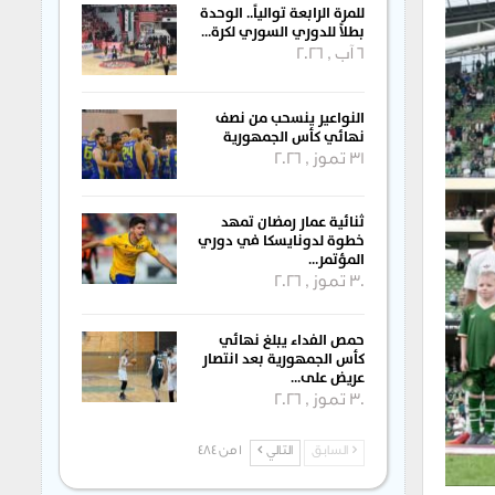
للمرة الرابعة توالياً.. الوحدة
بطلاً للدوري السوري لكرة…
6 آب , 2026
النواعير ينسحب من نصف
نهائي كأس الجمهورية
31 تموز , 2026
ثنائية عمار رمضان تمهد
خطوة لدونايسكا في دوري
المؤتمر…
30 تموز , 2026
حمص الفداء يبلغ نهائي
كأس الجمهورية بعد انتصار
عريض على…
30 تموز , 2026
السابق
التالي
1 من 484