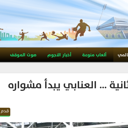
المي
ألعاب منوعة
أخبار النجوم
صوت الموقف
انية … العنابي يبدأ مشواره
قدم 