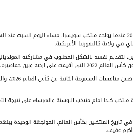
يخوض منتخب قطر مباراته الأولى في مونديال 2026 عندما يواجه منتخب سويسرا، مساء اليوم السبت عند
، لتقديم نفسه بالشكل المطلوب في مشاركته المونديالي
 على أرضه وبين جماهيره.
وتأتي مباراة منتخب قطر أمام نظيره السويسري، ضمن منافسات المج
ة منتخب كندا أمام منتخب البوسنة والهرسك على نتيجة الت
ي تاريخ المنتخبين بكأس العالم، المواجهة الوحيدة بينهم