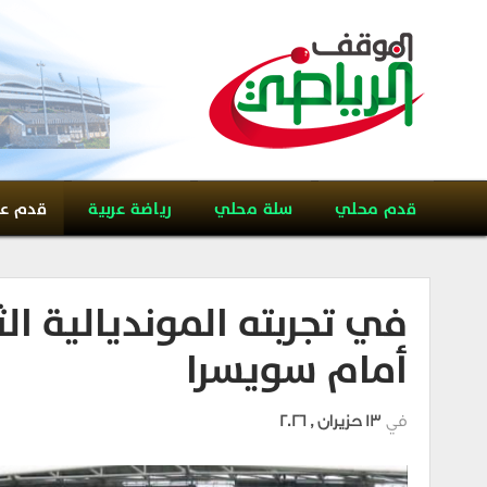
قدم محلي
سلة محلي
رياضة عربية
قدم ع
في تجربته المونديالية الث
أمام سويسرا
في
13 حزيران , 2026