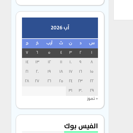
آب 2026
س
د
ن
ث
أرب
خ
ج
7
6
5
4
3
2
1
14
13
12
11
10
9
8
21
20
19
18
17
16
15
28
27
26
25
24
23
22
31
30
29
« تموز
الفيس بوك