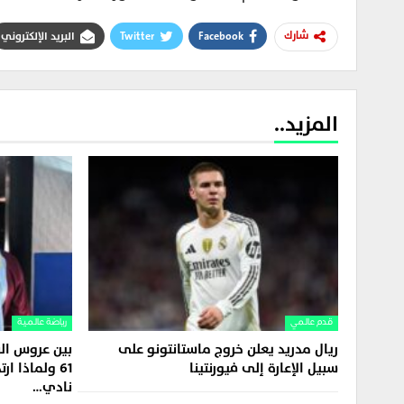
Facebook
Twitter
البريد الإلكتروني
شارك
المزيد..
قدم عالمي
رياضة عالمية
ريال مدريد يعلن خروج ماستانتونو على
بين عروس الب
سبيل الإعارة إلى فيورنتينا
61 ولماذا ا
نادي…