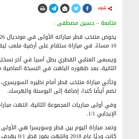
شارك
متابعة – حسين مصطفى :
10 مساءً، في مباراة ستقام على أرضية ملعب ليفاي في ولاية كاليفورنيا الأمريكية.
ويسعى العنابي القطري بطل آسيا في آخر نسختين
الثانية، بعد ظهوره الباهت في النسخة الماضية من كأس العالم 2022 التي أقيمت
تضم أيضًا كندا، إضافة إلى البوسنة والهرسك.
وفي أولى مباريات المجموعة الثانية، انتهت مبارا
الإيجابي 1/1.
وتعد مباراة اليوم بين قطر وسويسرا هي الأولى ف
كانت وديًا عام 2018 وانتهت بفوز قطر 0/1 بهدف أكرم عفيف.