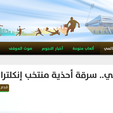
المي
ألعاب منوعة
أخبار النجوم
صوت الموقف
ي.. سرقة أحذية منتخب إنكلترا
قدم 