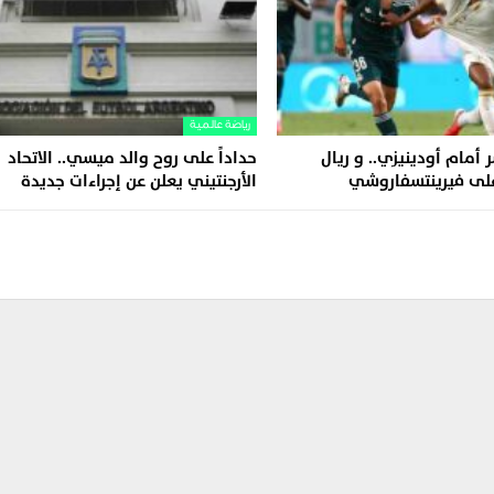
رياضة عالمية
 أمام أودينيزي.. و ريال
حداداً على روح والد ميسي.. الاتحاد
على فيرينتسفاروشي
الأرجنتيني يعلن عن إجراءات جديدة