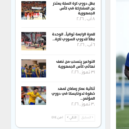
بطل دوري كرة السلة يعتذر
عن المشاركة في كأس
الجمهورية
8 آب , 2026
للمرة الرابعة توالياً.. الوحدة
بطلاً للدوري السوري لكرة…
6 آب , 2026
النواعير ينسحب من نصف
نهائي كأس الجمهورية
31 تموز , 2026
ثنائية عمار رمضان تمهد
خطوة لدونايسكا في دوري
المؤتمر…
30 تموز , 2026
السابق
التالي
1 من 484