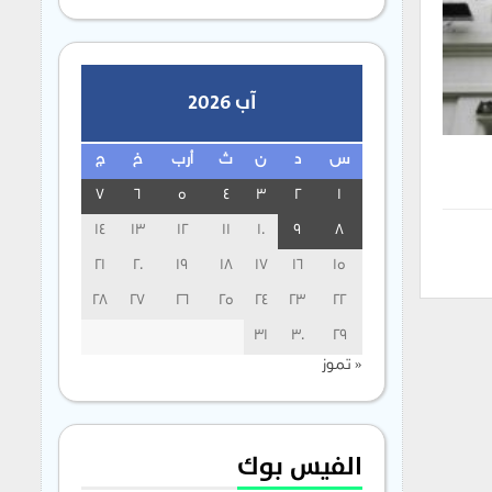
آب 2026
س
د
ن
ث
أرب
خ
ج
7
6
5
4
3
2
1
14
13
12
11
10
9
8
21
20
19
18
17
16
15
28
27
26
25
24
23
22
31
30
29
« تموز
الفيس بوك