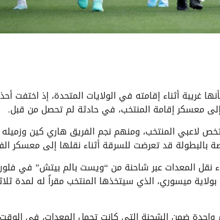
ها غريبة أثناء إقامته في الولايات المتحدة، إذ اختفت أحذ
ا إلى معسكر إقامة المنتخب، في حادثة لم تحصل من قبل.
 تخص لاعبي المنتخب، ومنهم نجم الفريق هاري كين وزميله 
اصة بالبطولة قد تعرضت للسرقة أثناء نقلها إلى معسكر الف
 الحادثة وقعت أثناء نقل المعدات عبر شاحنة من “ويست بالم بيتش” في فلور
لاية ميسوري، الذي سيتخذها المنتخب مقراً له لمدة ثلاث
 واحدة ضمن الشحنة التي كانت تحمل المعدات، في الوقت 