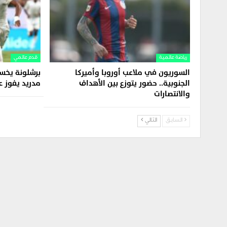
رياضة عالمية
قدم عالمي
السوريون في ملاعب أوروبا وأميركا
برشلونة يخسر
الجنوبية.. حضور يتوزع بين الأهداف
مدريد يفوز 
والانتصارات
السابق
التالي