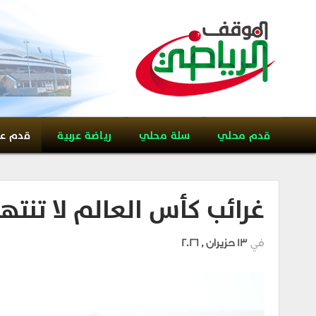
قدم محلي
سلة محلي
رياضة عربية
قدم ع
غرائب كأس العالم لا تنته
في
13 حزيران , 2026