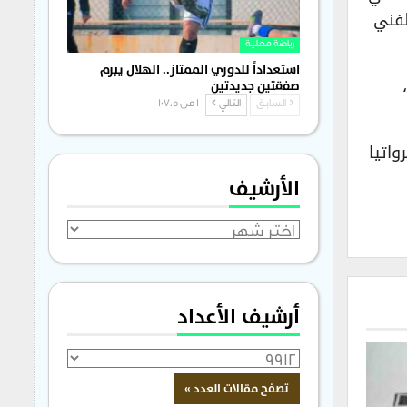
لفني
رياضة محلية
استعداداً للدوري الممتاز.. الهلال يبرم
صفقتين جديدتين
السابق
التالي
1 من 1٬705
 منتخب كرواتيا
الأرشيف
الأرشيف
أرشيف الأعداد