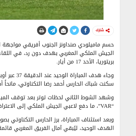
شارك
حسم ماميلودي صنداونز الجنوب أفريقي مواجهة ا
الجيش الملكي المغربي بهدف دون رد، في اللقاء
بريتوريا، الأحد 17 من أيار.
وجاء هدف ال
سكنت شباك الحارس أحمد رضا التكناوتي، مانحاً أ
وشهد الشوط الثاني لحظات توتر بعد توقف المبا
“VAR”، ما دفع لاعبي الجيش الملكي إلى الاعتراض ورفض استكمال اللعب حتى معالجة الخلل الفني.
وبعد استئناف المباراة، برز الحارس التكناوتي ب
الهدف الوحيد، ليُبقي آمال الفريق المغربي قائم