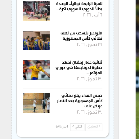
للمرة الرابعة توالياً.. الوحدة
بطلاً للدوري السوري لكرة…
6 آب , 2026
النواعير ينسحب من نصف
نهائي كأس الجمهورية
31 تموز , 2026
ثنائية عمار رمضان تمهد
خطوة لدونايسكا في دوري
المؤتمر…
30 تموز , 2026
حمص الفداء يبلغ نهائي
كأس الجمهورية بعد انتصار
عريض على…
30 تموز , 2026
السابق
التالي
1 من 484