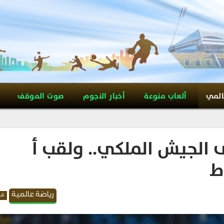
المي
ألعاب منوعة
أخبار النجوم
صوت الموقف
ى الجيش الملكي.. ولقب أ
ط
رياضة عالمية
قد