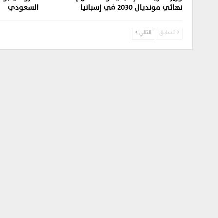
نهائي مونديال 2030 في إسبانيا
السعودي
السابق
التالي