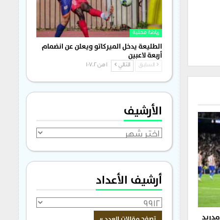
رياضة محلية
الطليعة يدخل الميركاتو ويعلن عن انضمام
أربعة لاعبين
السابق
التالي
1 من 1٬702
الأرشيف
الأرشيف
أرشيف الأعداد
مدريد