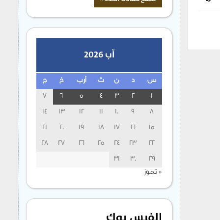
آب 2026
س
د
ن
ث
أرب
خ
ج
7
6
5
4
3
2
1
14
13
12
11
10
9
8
21
20
19
18
17
16
15
28
27
26
25
24
23
22
31
30
29
« تموز
الفيس بوك