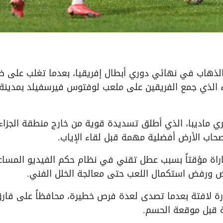
لذهاب في نهائي دوري أبطال إفريقيا، بعدما تغلب على ض
 الذي جمع الفريقين على ملعب لوفتوس فيرسفيلد بمدينة
مباراة الوحيد عند الدقيقة 37 عبر أوبري ماديبا، الذي أطلق تسديدة قوية من خارج منطقة الجزاء
صحاب الأرض أفضلية مهمة قبل لقاء الإياب.
راة مؤقتاً بسبب عطل تقني في نظام حكم الفيديو المساع
صورة لافتة بعدما تصدى لعدة فرص خطيرة، محافظاً على فار
ة قبل موقعة الحسم.