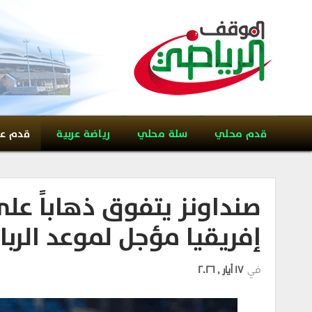
قدم محلي
سلة محلي
رياضة عربية
قدم ع
صنداونز يتفوق ذهاباً عل
إفريقيا مؤجل لموعد الربا
في
17 أيار , 2026