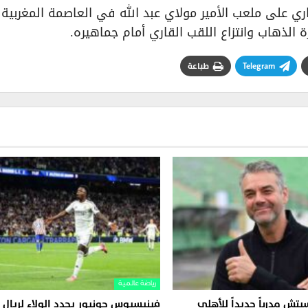
 تقام مباراة الإياب الأحد 24 أيار الجاري على ملعب الأمير مولاي عبد الله في العاصمة المغربية
لذهاب وانتزاع اللقب القاري أمام جماهيره.
Telegram
طباعة
رياضة عالمية
يتش مدرباً جديداً للأهلي
فينيسيوس جونيور يجدد الولاء لريال 