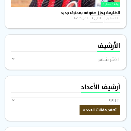
رياضة محلية
الطليعة يعزز صفوفه بمحترف جديد
السابق
التالي
1 من 1٬703
الأرشيف
الأرشيف
أرشيف الأعداد