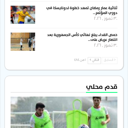
ثنائية عمار رمضان تمهد خطوة لدونايسكا في
دوري المؤتمر…
30 تموز , 2026
حمص الفداء يبلغ نهائي كأس الجمهورية بعد
انتصار عريض على…
30 تموز , 2026
السابق
التالي
1 من 484
قدم محلي