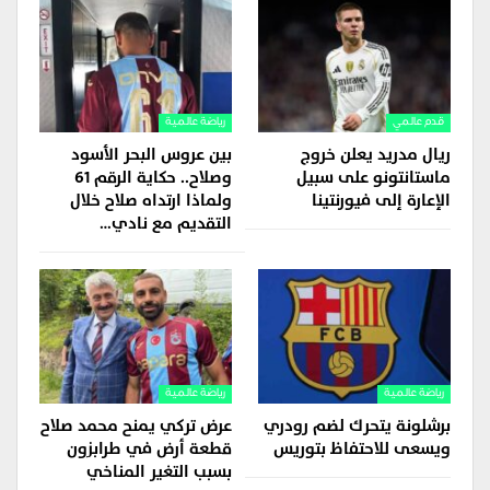
قدم عالمي
رياضة عالمية
ريال مدريد يعلن خروج
بين عروس البحر الأسود
ماستانتونو على سبيل
وصلاح.. حكاية الرقم 61
الإعارة إلى فيورنتينا
ولماذا ارتداه صلاح خلال
التقديم مع نادي…
رياضة عالمية
رياضة عالمية
برشلونة يتحرك لضم رودري
عرض تركي يمنح محمد صلاح
ويسعى للاحتفاظ بتوريس
قطعة أرض في طرابزون
بسبب التغير المناخي