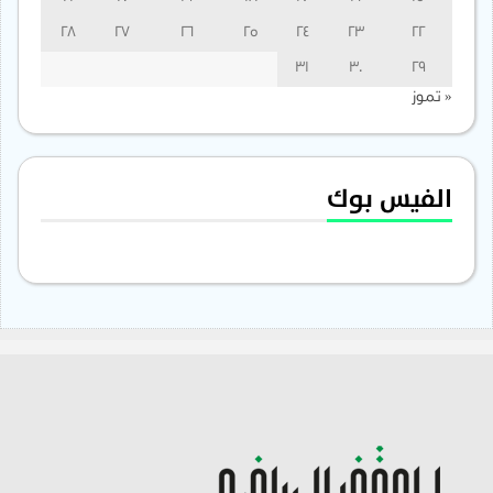
28
27
26
25
24
23
22
31
30
29
« تموز
الفيس بوك