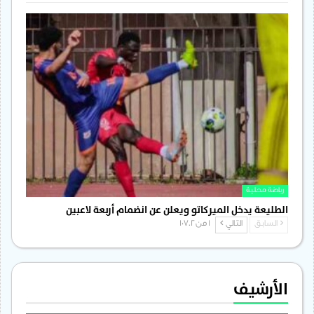
رياضة محلية
الطليعة يدخل الميركاتو ويعلن عن انضمام أربعة لاعبين
السابق
التالي
1 من 1٬702
الأرشيف