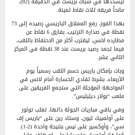
ليسددها في شباك بريست في الدقيقة (82)،
مانحاً فريقه ثلاث نقاط ثمينة.
بهذا الفوز، رفع العملاق الباريسي رصيده إلى 73
نقطة في صدارة الترتيب، بفارق 6 نقاط عن
مطارده لانس، ليقترب أكثر من الاحتفاظ باللقب،
فيما تجمد رصيد بريست عند 38 نقطة في المركز
الثاني عشر.
وبات بإمكان باريس حسم اللقب رسمياً يوم
الأربعاء، بشرط تفادي الخسارة أمام لانس في
المواجهة المؤجلة التي ستجمع الفريقين على
ملعب “بولار ديليليس”.
وفي باقي مباريات الجولة ذاتها، تغلب تولوز
على أولمبيك ليون، وستاد رين على “باريس إف
سي”، وأوكسير على نيس بنتيجة واحدة (2-1).
كما فاز أولمبيك مارسيليا على لو هافر، وليل