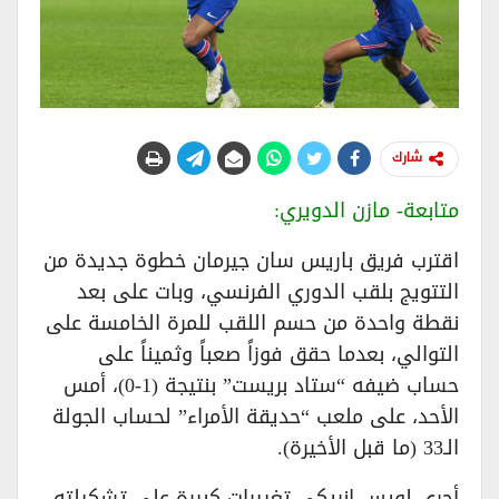
شارك
متابعة- مازن الدويري:
اقترب فريق باريس سان جيرمان خطوة جديدة من
التتويج بلقب الدوري الفرنسي، وبات على بعد
نقطة واحدة من حسم اللقب للمرة الخامسة على
التوالي، بعدما حقق فوزاً صعباً وثميناً على
حساب ضيفه “ستاد بريست” بنتيجة (1-0)، أمس
الأحد، على ملعب “حديقة الأمراء” لحساب الجولة
الـ33 (ما قبل الأخيرة).
أجرى لويس إنريكي تغييرات كبيرة على تشكيلته