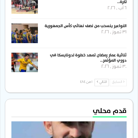
لكرة…
6 آب , 2026
النواعير ينسحب من نصف نهائي كأس الجمهورية
31 تموز , 2026
ثنائية عمار رمضان تمهد خطوة لدونايسكا في
دوري المؤتمر…
30 تموز , 2026
السابق
التالي
1 من 484
قدم محلي