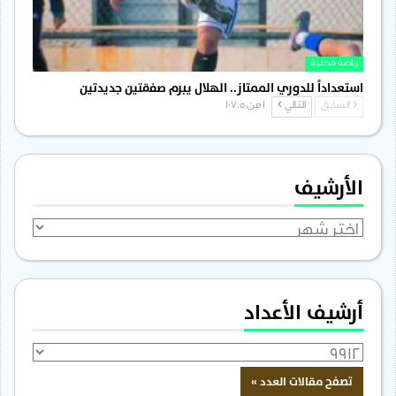
رياضة محلية
استعداداً للدوري الممتاز.. الهلال يبرم صفقتين جديدتين
السابق
التالي
1 من 1٬705
الأرشيف
الأرشيف
أرشيف الأعداد