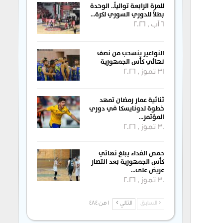
للمرة الرابعة توالياً.. الوحدة
بطلاً للدوري السوري لكرة…
6 آب , 2026
النواعير ينسحب من نصف
نهائي كأس الجمهورية
31 تموز , 2026
ثنائية عمار رمضان تمهد
خطوة لدونايسكا في دوري
المؤتمر…
30 تموز , 2026
حمص الفداء يبلغ نهائي
كأس الجمهورية بعد انتصار
عريض على…
30 تموز , 2026
السابق
التالي
1 من 484