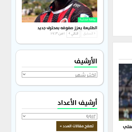
رياضة محلية
الطليعة يعزز صفوفه بمحترف جديد
السابق
التالي
1 من 1٬703
الأرشيف
الأرشيف
أرشيف الأعداد
أهلي