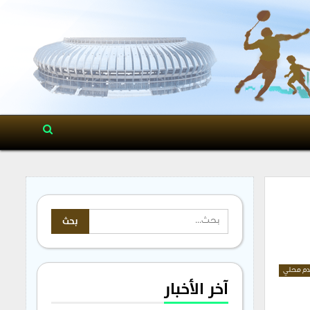
م محلي
آخر الأخبار