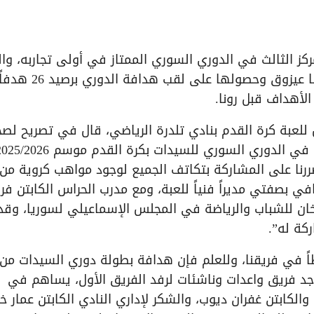
ركز الثالث في الدوري السوري الممتاز في أولى تجاربه، وا
الأكبر كان من نصيب النادي عبر لاعبته المتميزة رونا عيزوق وحصولها على لقب هدافة الدوري بر
لأهداف قبل رونا.
للعبة كرة القدم بنادي تلدرة الرياضي، قال في تصريح لص
صررنا على المشاركة بتكاتف الجميع لوجود مواهب كروية من
كثر من 5 سنوات تحت إشرافي بصفتي مديراً فنياً للعبة، ومع مدرب الحراس الكابتن 
خان للشباب والرياضة في المجلس الإسماعيلي لسوريا، وقد
اً في فريقنا، وللعلم فإن هدافة بطولة دوري السيدات من
ونا عيزوق بـ 26 هدفاً، كما يوجد فريق واعدات وناشئات لرفد الفريق الأول، يساهم في
والكابتن غفران ديوب، والشكر لإداري النادي الكابتن عمار خ