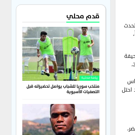
قدم محلي
لحدث
صيد 26 هدفاً،
حيفة
“الموقف الرياضي”: “شارك نادي تلدرة ولأول مرة في الدوري السوري للسيدات بكرة القدم موسم 2025/2026،
فراس
رياضة محلية
منتخب سوريا للشباب يواصل تحضيراته قبل
 احتل
التصفيات الآسيوية
ضر،