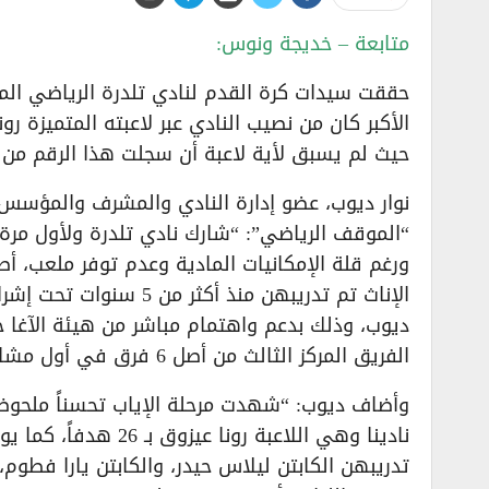
​متابعة – خديجة ونوس:
​حققت سيدات كرة القدم لنادي تلدرة الرياضي الم
حيث لم يسبق لأية لاعبة أن سجلت هذا الرقم من ا
​نوار ديوب، عضو إدارة النادي والمشرف والمؤسس 
ورغم قلة الإمكانيات المادية وعدم توفر ملعب، أ
الإناث تم تدريبهن منذ أ
ديوب، وذلك بدعم واهتمام مباشر من هيئة الآغا 
الفريق المركز الثالث من أصل 6 فرق في أول مشاركة له”.
​وأضاف ديوب: “شهدت مرحلة الإياب تحسناً ملحوظ
نادينا وهي اللاعبة ر
تدريبهن الكابتن ليلاس حيدر، والكابتن يارا فطوم، 