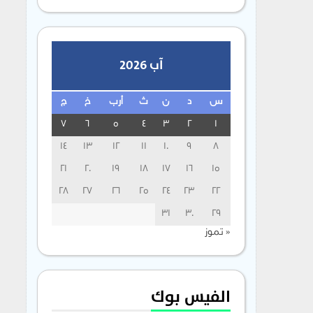
آب 2026
س
د
ن
ث
أرب
خ
ج
7
6
5
4
3
2
1
14
13
12
11
10
9
8
21
20
19
18
17
16
15
28
27
26
25
24
23
22
31
30
29
« تموز
الفيس بوك