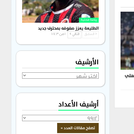
رياضة محلية
الطليعة يعزز صفوفه بمحترف جديد
السابق
التالي
1 من 1٬703
الأرشيف
أهلي
الأرشيف
أرشيف الأعداد