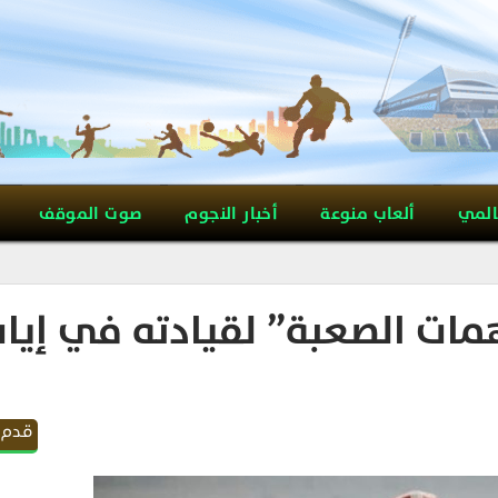
المي
ألعاب منوعة
أخبار النجوم
صوت الموقف
همات الصعبة” لقيادته في إيا
قدم 