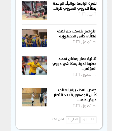
للمرة الرابعة توالياً.. الوحدة
بطلاً للدوري السوري لكرة…
6 آب , 2026
النواعير ينسحب من نصف
نهائي كأس الجمهورية
31 تموز , 2026
ثنائية عمار رمضان تمهد
خطوة لدونايسكا في دوري
المؤتمر…
30 تموز , 2026
حمص الفداء يبلغ نهائي
كأس الجمهورية بعد انتصار
عريض على…
30 تموز , 2026
السابق
التالي
1 من 484