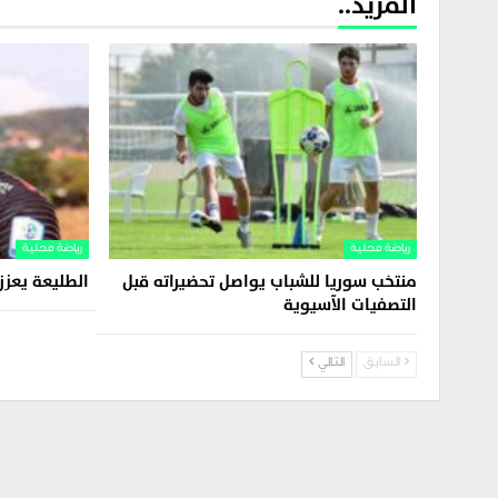
المزيد..
رياضة محلية
رياضة محلية
منتخب سوريا للشباب يواصل تحضيراته قبل
الطليعة يعز
التصفيات الآسيوية
السابق
التالي