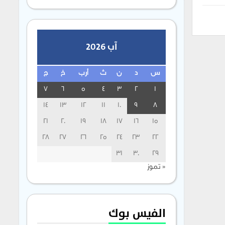
آب 2026
س
د
ن
ث
أرب
خ
ج
7
6
5
4
3
2
1
14
13
12
11
10
9
8
21
20
19
18
17
16
15
28
27
26
25
24
23
22
31
30
29
« تموز
الفيس بوك