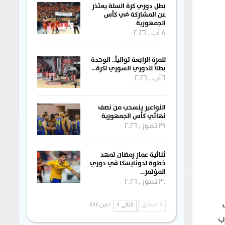
بطل دوري كرة السلة يعتذر
عن المشاركة في كأس
الجمهورية
8 آب , 2026
للمرة الرابعة توالياً.. الوحدة
بطلاً للدوري السوري لكرة…
6 آب , 2026
النواعير ينسحب من نصف
نهائي كأس الجمهورية
31 تموز , 2026
ثنائية عمار رمضان تمهد
خطوة لدونايسكا في دوري
المؤتمر…
30 تموز , 2026
السابق
التالي
1 من 484
ب