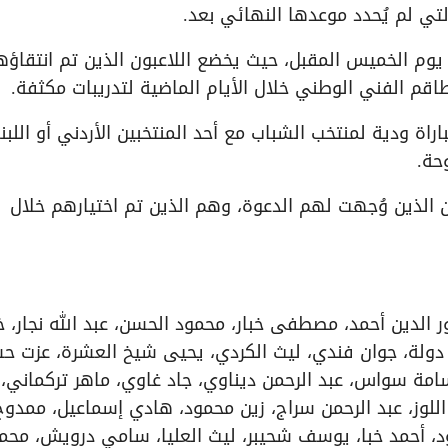
تي لم يُحدد موعدها النهائي بعد.
يوم الخميس المقبل، حيث يخضع اللاعبون الذين تم انتقاؤه
لطاقم الفني الوطني خلال الأيام الماضية لتدريبات مكثفة.
اة ودية لمنتخب الشباب مع أحد المنتخبين الأردني أو اللبنا
حة.
 الذين وُجهت لهم الدعوة، وهم الذين تم اختيارهم خلال
 الدين أحمد، مصطفى خبار، محمود الحسن، عبد الله نجار، 
 دولة، جوان فندي، ليث الكردي، يحيى شيخ العشرة، عزت ح
امة سواس، عبد الرحمن ديناوي، جاد غاوي، ماهر تركماني، 
للوز، عبد الرحمن سراج، زين محمود، هادي إسماعيل، ممدوح
 أحمد خبا، يوسف شحيبر، ليث العليا، سامي درويش، محم