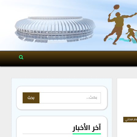
م محلي
آخر الأخبار