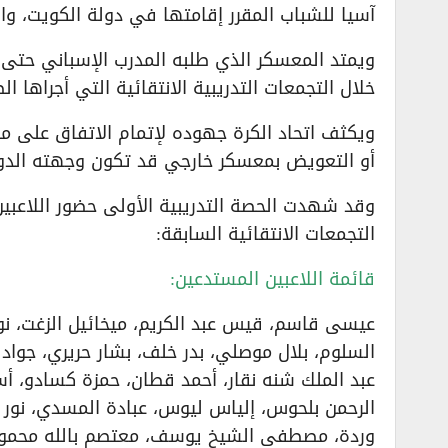
آسيا للشباب المقرر إقامتها في دولة الكويت، وال
ويمتد المعسكر الذي طلبه المدرب الإسباني حتى 
خلال التجمعات التدريبية الانتقائية التي أجراها ا
ويكثف اتحاد الكرة جهوده لإتمام الاتفاق على مبار
أو التعويض بمعسكر خارجي قد تكون وجهته الدو
وقد شهدت الحصة التدريبية الأولى حضور اللاعبين
التجمعات الانتقائية السابقة:
قائمة اللاعبين المستدعين:
عيسى قاسم، قيس عبد الكريم، ميخائيل الزغت، نور
السلوم، بلال موصلي، بدر خلف، بشار حريري، جواد
عبد الملك شنه نقار، أحمد قطان، حمزة كسادو، أس
الرحمن بلحوس، إلياس ليوس، عبادة المسدي، نور ا
وردة، مصطفى الشيخ يوسف، معتصم بالله محمود،