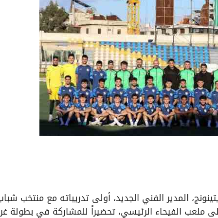
باني أرنو بويتينونج، المدير الفني الجديد، أولى تدريباته مع منتخب شباب
ى ملعب الفيحاء الرئيسي، تحضيراً للمشاركة في بطولة غر