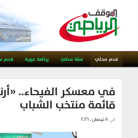
قدم محلي
سلة محلي
رياضة عربية
قدم ع
في معسكر الفيحاء.. «أرن
قائمة منتخب الشباب
في
8 نيسان , 2026