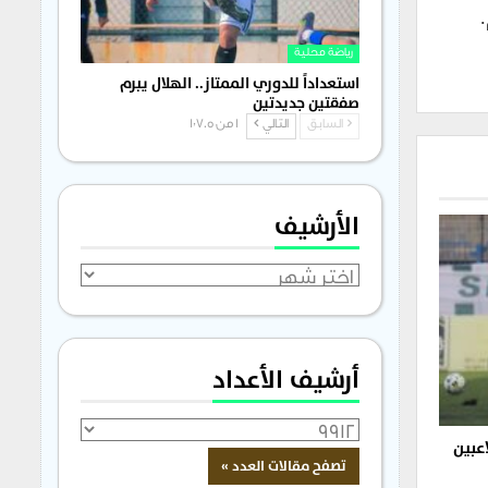
رياضة محلية
استعداداً للدوري الممتاز.. الهلال يبرم
صفقتين جديدتين
السابق
التالي
1 من 1٬705
الأرشيف
الأرشيف
أرشيف الأعداد
اعبين