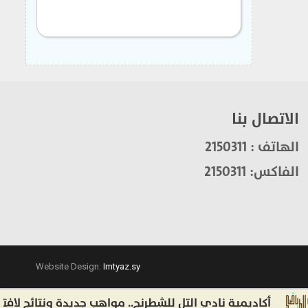
الاتصال بنا
الهاتف : 2150311
الفاكس: 2150311
Website Design:
Imtyaz.sy
أكاديمية نادي التل للشطرنج.. مواهب جديدة ونتائج لافتة