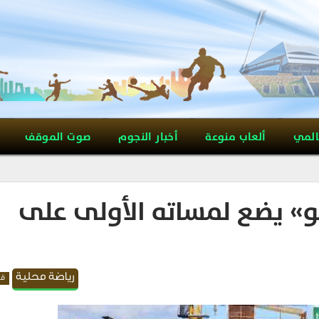
المي
ألعاب منوعة
أخبار النجوم
صوت الموقف
و» يضع لمساته الأولى على
رياضة محلية
قد