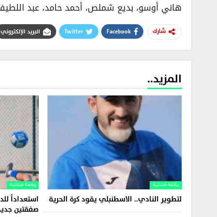
هاني أوسو، بديع شملص، أحمد حامد، عبد اللطيف 
Facebook
Twitter
البريد الإلكتروني
شارك
المزيد..
رياضة محلية
رياضة محلية
لتطوير النادي.. الاسطنبلي يقود كرة الحرية
استعداداً للد
صفقتين جديد