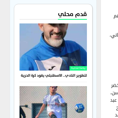
قدم محلي
م
ني،
رياضة محلية
لتطوير النادي.. الاسطنبلي يقود كرة الحرية
خضر
سن،
عبد
د