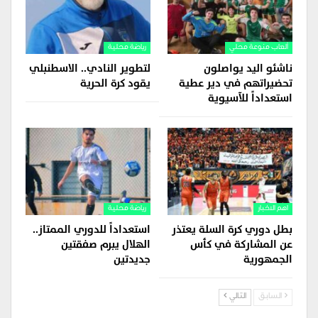
ألعاب منوعة محلي
رياضة محلية
ناشئو اليد يواصلون
لتطوير النادي.. الاسطنبلي
تحضيراتهم في دير عطية
يقود كرة الحرية
استعداداً للآسيوية
اهم الاخبار
رياضة محلية
بطل دوري كرة السلة يعتذر
استعداداً للدوري الممتاز..
عن المشاركة في كأس
الهلال يبرم صفقتين
الجمهورية
جديدتين
السابق
التالي