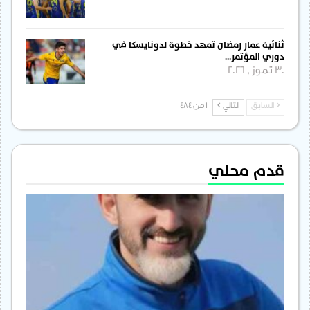
ثنائية عمار رمضان تمهد خطوة لدونايسكا في
دوري المؤتمر…
30 تموز , 2026
السابق
التالي
1 من 484
قدم محلي