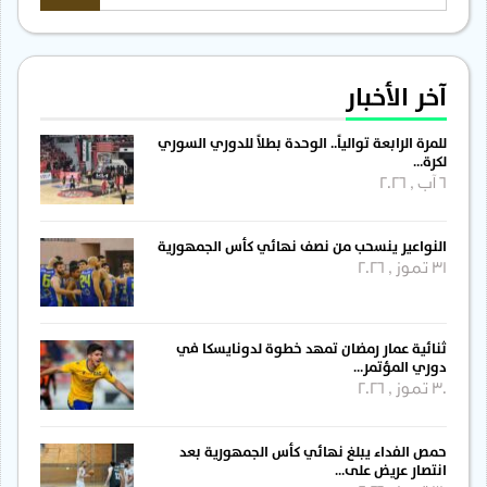
آخر الأخبار
للمرة الرابعة توالياً.. الوحدة بطلاً للدوري السوري
لكرة…
6 آب , 2026
النواعير ينسحب من نصف نهائي كأس الجمهورية
31 تموز , 2026
ثنائية عمار رمضان تمهد خطوة لدونايسكا في
دوري المؤتمر…
30 تموز , 2026
حمص الفداء يبلغ نهائي كأس الجمهورية بعد
انتصار عريض على…