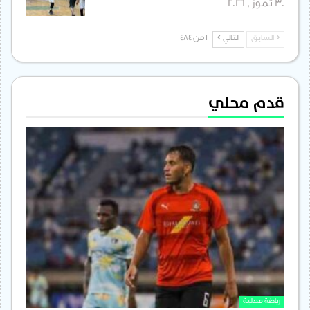
30 تموز , 2026
السابق
التالي
1 من 484
قدم محلي
رياضة محلية