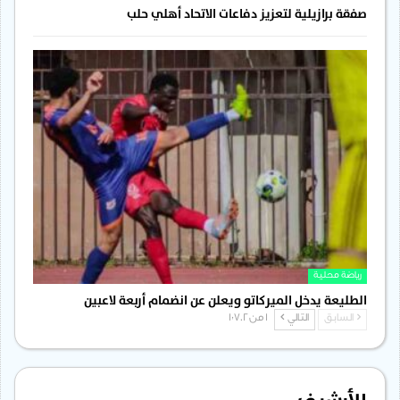
صفقة برازيلية لتعزيز دفاعات الاتحاد أهلي حلب
رياضة محلية
الطليعة يدخل الميركاتو ويعلن عن انضمام أربعة لاعبين
السابق
التالي
1 من 1٬702