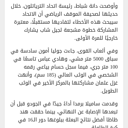
وأوضحت دانة شباط، رئيسة اتحاد الترياتلون، خلال
حديثها لصحيفة الموقف الرياضي أن الاتحاد
سيبحث هذه الأخطاء لتفاديها مستقبلًا، معتبرة
المشاركة خطوة مشجعة لجيل شاب يشارك
خارجيًا للمرة الأولى.
وفي ألعاب القوى، جاءت جوليا أمون سادسة في
سباق 5000 متر مشي، وهادي عباس تاسعًا في
100 متر جري، فيما سجل حسام بياعي رقمه
الشخصي في الوثب العالي (185 سم)، وأنهت
غزل عثمان مشاركتها بالمركز الأخير في الوثب
الطويل.
وقدمت ساميلا برمدا أداءً جيدًا في الجودو قبل أن
تبعدها الإصابة عن النهائي، بينما حققت هند
ظاظا أفضل نتائج البعثة ببلوغها دور الـ16 في
كرة الطاولة.