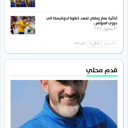
ثنائية عمار رمضان تمهد خطوة لدونايسكا في
دوري المؤتمر…
30 تموز , 2026
السابق
التالي
1 من 484
قدم محلي