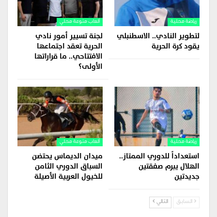
رياضة محلية
ألعاب منوعة محلي
لتطوير النادي.. الاسطنبلي
لجنة تسيير أمور نادي
يقود كرة الحرية
الحرية تعقد اجتماعها
الافتتاحي.. ما قراراتها
الأولى؟
رياضة محلية
ألعاب منوعة محلي
استعداداً للدوري الممتاز..
ميدان الديماس يحتضن
الهلال يبرم صفقتين
السباق الدوري الثامن
جديدتين
للخيول العربية الأصيلة
السابق
التالي