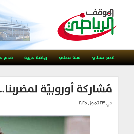
قدم محلي
سلة محلي
رياضة عربية
قدم ع
مُشاركة أوروبيّة لمضربنا…
في
23 تموز , 2025