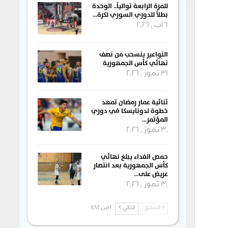
للمرة الرابعة توالياً.. الوحدة
بطلاً للدوري السوري لكرة…
6 آب , 2026
النواعير ينسحب من نصف
نهائي كأس الجمهورية
31 تموز , 2026
ثنائية عمار رمضان تمهد
خطوة لدونايسكا في دوري
المؤتمر…
30 تموز , 2026
حمص الفداء يبلغ نهائي
كأس الجمهورية بعد انتصار
عريض على…
30 تموز , 2026
السابق
التالي
1 من 484