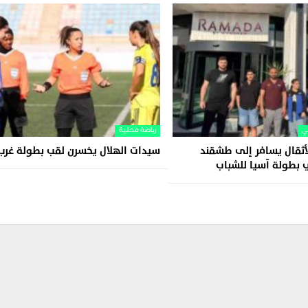
ي
رياضة محلية
أثقال يسافر إلى طشقند
سيدات الهلال يخسرن لقب بطولة غرب
 بطولة آسيا للشباب