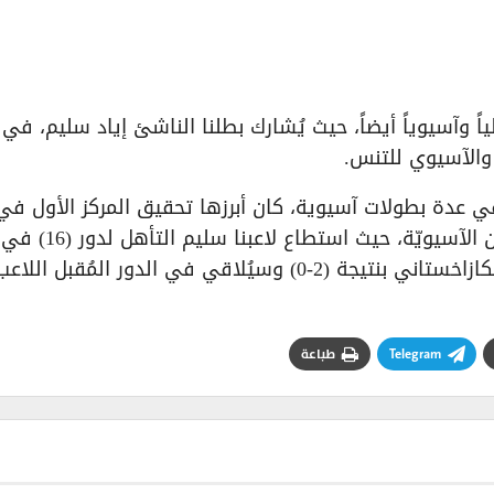
ً وآسيوياً أيضاً، حيث يُشارك بطلنا الناشئ إياد سليم، في أ
 والآسيوي للتنس.
 في عدة بطولات آسيوية، كان أبرزها تحقيق المركز الأول في
بطولة غرب آسيا، والمركز الثاني في بطولة البحرين الآسيويّة، حيث استطاع لاعبنا سليم التأهل لدور (16) في
بطولة داننسي الفرنسيّة، بعد فوزه على اللاعب الكازاخستاني بنتيجة (2-0) وسيُلاقي في الدور المُقبل اللاع
Telegram
طباعة