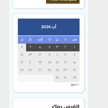
آب 2026
س
د
ن
ث
أرب
خ
ج
7
6
5
4
3
2
1
14
13
12
11
10
9
8
21
20
19
18
17
16
15
28
27
26
25
24
23
22
31
30
29
« تموز
الفيس بوك