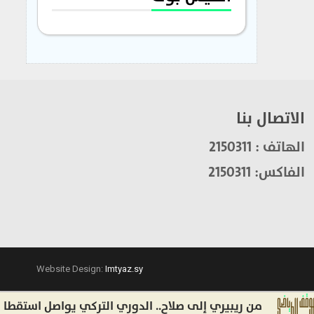
الاتصال بنا
الهاتف : 2150311
الفاكس: 2150311
Website Design:
Imtyaz.sy
من ريبيري إلى صلاح.. الدوري التركي يواصل استقطاب النج