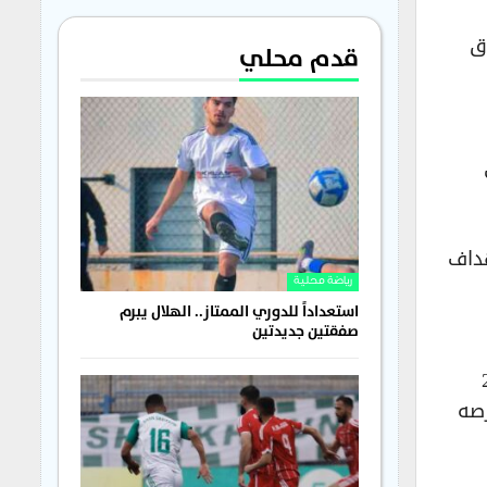
ق
قدم محلي
هداف
رياضة محلية
استعداداً للدوري الممتاز.. الهلال يبرم
صفقتين جديدتين
باني، فيما يملك محمد صلاح 28
رصه