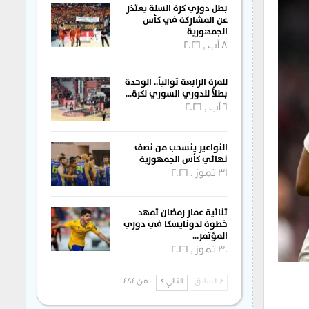
بطل دوري كرة السلة يعتذر
عن المشاركة في كأس
الجمهورية
8 آب , 2026
للمرة الرابعة توالياً.. الوحدة
بطلاً للدوري السوري لكرة…
6 آب , 2026
النواعير ينسحب من نصف
نهائي كأس الجمهورية
31 تموز , 2026
ثنائية عمار رمضان تمهد
خطوة لدونايسكا في دوري
المؤتمر…
30 تموز , 2026
السابق
التالي
1 من 484