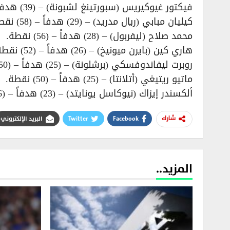
فيكتور غيوكيريس (سبورتينغ لشبونة) – (39) هدفاً – (58,5) نقطة.
كيليان مبابي (ريال مدريد) – (29) هدفاً – (58) نقطة.
محمد صلاح (ليفربول) – (28) هدفاً – (56) نقطة.
هاري كين (بايرن ميونيخ) – (26) هدفاً – (52) نقطة.
روبرت ليفاندوفسكي (برشلونة) – (25) هدفاً – (50) نقطة.
ماتيو ريتيغي (أتلانتا) – (25) هدفاً – (50) نقطة.
ألكسندر إيزاك (نيوكاسل يونايتد) – (23) هدفاً – (46) نقطة.
Facebook
Twitter
البريد الإلكتروني
شارك
المزيد..