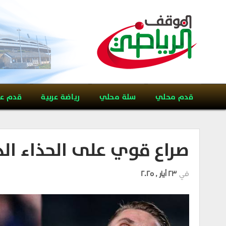
قدم محلي
سلة محلي
رياضة عربية
قدم ع
صراع قوي على الحذاء ال
في
23 أيار , 2025