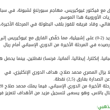
ارق مع فيكتور غيوكيريس، مهاجم سبورتنغ لشبونة، في سبا
ات الأوروبية هذا الموسم.
39) في الدوري البرتغالي، وقاد فريقه للفوز بلقب البطولة في المرحلة الأخيرة،
في المقابل، أحرز مبابي هدفاً في انتصار ريال مدريد (2-0) على إشبيلية، مما خفّض الفارق مع غيوكيريس إلى
ده في المرحلة الأخيرة من الدوري الإسباني أمام ريال
ا، إنكلترا، إيطاليا، ألمانيا، فرنسا) نقطتين، بينما يحصل 
 يزال المصري محمد صلاح، هداف الدوري الإنكليزي، في
رة بفارق (2,5) نقطة.
حالياً، يمتلك مبابي (29) هدفاً (58 نقطة) قبل المرحلة الأخيرة من الدوري الإس
 كريستال بالاس، وهو يسعى لتسجيل مزيد من الأهداف لتعزيز ف
لذهبي: