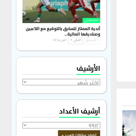
قدم محلي
أندية الممتاز تتسابق بالتوقيع مع اللاعبين
وصناديقها المالية…
السابق
التالي
1 من 1٬705
الأرشيف
الأرشيف
أرشيف الأعداد