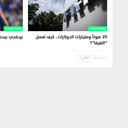
رياضة عالمية
رياضة عالمية
211 صوتاً ومليارات الدولارات.. كيف تعمل
بردقجي يبحث 
“الفيفا”؟
السابق
التالي