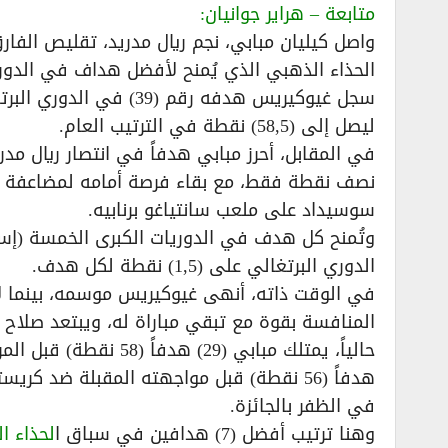
متابعة – هراير جوانيان:
واصل كيليان مبابي، نجم ريال مدريد، تقليص الف
الحذاء الذهبي الذي يُمنح لأفضل هداف في الدوري
سجل غيوكيريس هدفه رقم (
ليصل إلى (58,5) نقطة في الترتيب العام.
نصف نقطة فقط، مع بقاء فرصة أمامه لمضاعفة رصي
سوسيداد على ملعب سانتياغو برنابيه.
وتُمنح كل هدف في الدوريات الكبرى الخمسة (إسباني
الدوري البرتغالي على (1,5) نقطة لكل هدف.
في الوقت ذاته، أنهى غيوكيريس موسمه، بينما لا
المنافسة بقوة مع تبقي مباراة له، ويبتعد صلاح عن الصدا
هدفاً (56 نقطة) قبل مواجهته المقبلة ضد
في الظفر بالجائزة.
وهنا ترتيب أفضل (7) هدافين في سباق ا
لحذاء ا