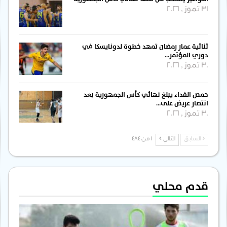
31 تموز , 2026
ثنائية عمار رمضان تمهد خطوة لدونايسكا في
دوري المؤتمر…
30 تموز , 2026
حمص الفداء يبلغ نهائي كأس الجمهورية بعد
انتصار عريض على…
30 تموز , 2026
السابق
التالي
1 من 484
قدم محلي