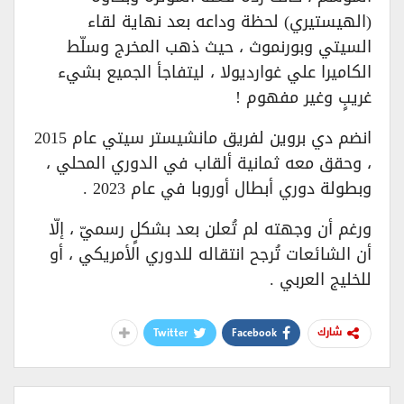
(الهيستيري) لحظة وداعه بعد نهاية لقاء
السيتي وبورنموث ، حيث ذهب المخرج وسلّط
الكاميرا علي غوارديولا ، ليتفاجأ الجميع بشيء
غريبٍ وغير مفهوم !
انضم دي بروين لفريق مانشيستر سيتي عام 2015
، وحقق معه ثمانية ألقاب في الدوري المحلي ،
وبطولة دوري أبطال أوروبا في عام 2023 .
ورغم أن وجهته لم تُعلن بعد بشكلٍ رسميّ ، إلّا
أن الشائعات تُرجح انتقاله للدوري الأمريكي ، أو
للخليج العربي .
Twitter
Facebook
شارك