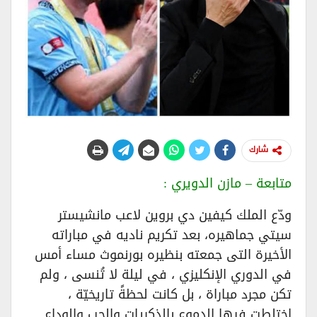
شارك
متابعة – مازن الدويري :
ودّع الملك كيفين دي بروين لاعب مانشيستر
سيتي جماهيره، بعد تكريم ناديه في مباراته
الأخيرة التى جمعته بنظيره بورنموث مساء أمس
في الدوري الإنكليزي ، في ليلة لا تُنسى ، ولم
تكن مجرد مباراة ، بل كانت لحظةً تاريخيّة ،
اختلطت فيها الدموع بالذكريات والحب والوداع…