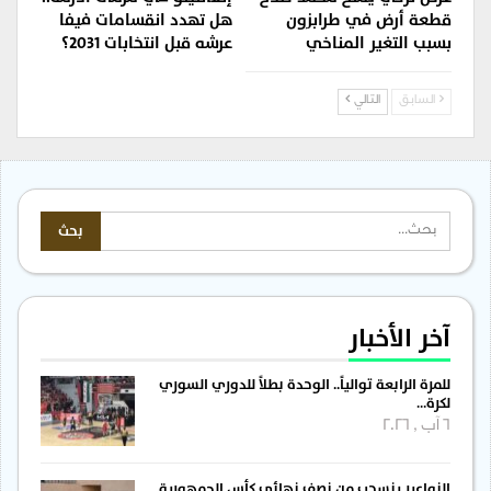
قطعة أرض في طرابزون
هل تهدد انقسامات فيفا
بسبب التغير المناخي
عرشه قبل انتخابات 2031؟
السابق
التالي
آخر الأخبار
للمرة الرابعة توالياً.. الوحدة بطلاً للدوري السوري
لكرة…
6 آب , 2026
النواعير ينسحب من نصف نهائي كأس الجمهورية