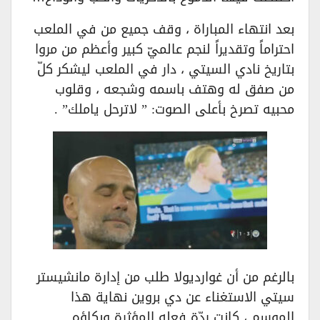
بعد انتهاء المباراة ، وقف جميع من في الملعب
احتراماً وتقديراً لنجم عالميّ كبير وأعظم من مروا
بتاريخ نادي السيتي ، دار في الملعب ليشكر كلّ
من صفق له وهتف باسمه وشجعه ، وقلوب
محبيه تصرخ بأعلى الصوت: ” لاترحل ياملك” .
بالرغم من أن غوارديولا طلب من إدارة مانشيستر
سيتي الاستغناء عن دي بروين نهاية هذا
الموسم ، كانت ردّة فعله المؤثرة وبكاؤه