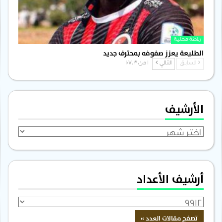
رياضة محلية
الطليعة يعزز صفوفه بمحترف جديد
السابق
التالي
1 من 1٬703
الأرشيف
الأرشيف
أرشيف الأعداد