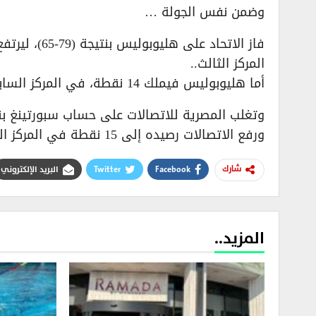
وضمن نفس الجولة …
المركز الثالث..
أما هليوبوليس فيملك 14 نقطة، في المركز السابع بجدول الترتيب.
وتغلب المصرية للاتصالات على حساب سبورتينغ بنتيجة (80-74) بالجول
ورفع الاتصالات رصيده إلى 15 نقطة في المركز السادس، ويبقى سبورتينغ في المركز الرابع برصيد 17 نقطة.
Facebook
Twitter
البريد الإلكتروني
شارك
المزيد..