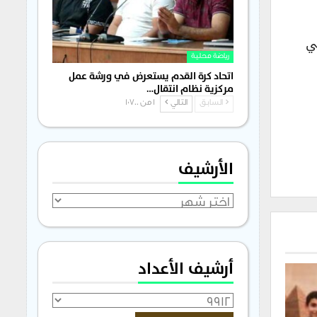
مر) إلى 19 نقطة، في
رياضة محلية
اتحاد كرة القدم يستعرض في ورشة عمل
مركزية نظام انتقال…
السابق
التالي
1 من 1٬700
الأرشيف
الأرشيف
أرشيف الأعداد