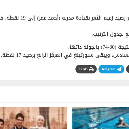
فاز الاتحاد على هليوبوليس بنتيجة (79-65)، ليرتفع رصيد زعيم الثغر بقيادة مدربه (أحمد ع
ة ذاتها،
Telegram
طباعة