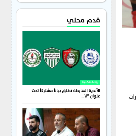
قدم محلي
رياضة محلية
الأندية الهابطة تطلق بياناً مشتركاً تحت
ات
عنوان “لا…