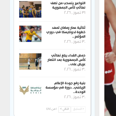
النواعير ينسحب من نصف
نهائي كأس الجمهورية
31 تموز , 2026
ثنائية عمار رمضان تمهد
خطوة لدونايسكا في دوري
المؤتمر…
30 تموز , 2026
حمص الفداء يبلغ نهائي
كأس الجمهورية بعد انتصار
عريض على…
30 تموز , 2026
بنية رفع جودة الإعلام
الرياضي.. دورة في مؤسسة
الوحدة…
30 تموز , 2026
السابق
التالي
1 من 484