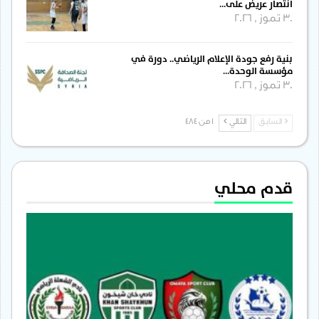
انتصار عريض على…
30 تموز , 2026
بنية رفع جودة الإعلام الرياضي.. دورة في
مؤسسة الوحدة…
30 تموز , 2026
السابق
التالي
1 من 484
قدم محلي