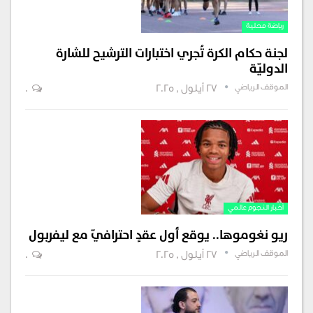
رياضة محلية
لجنة حكام الكرة تُجري اختبارات الترشيح للشارة
الدوليّة
الموقف الرياضي
27 أيلول , 2025
0
أخبار النجوم عالمي
ريو نغوموها.. يوقع أول عقدٍ احترافيّ مع ليفربول
الموقف الرياضي
27 أيلول , 2025
0