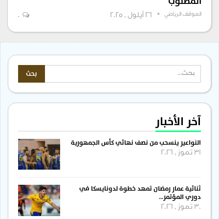
المطلوب
الموقف الرياضي
26 أيلول , 2025
0
آخر الأخبار
النواعير ينسحب من نصف نهائي كأس الجمهورية
31 تموز , 2026
ثنائية عمار رمضان تمهد خطوة لدونايسكا في
دوري المؤتمر…
30 تموز , 2026