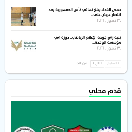
حمص الفداء يبلغ نهائي كأس الجمهورية بعد
انتصار عريض على…
30 تموز , 2026
بنية رفع جودة الإعلام الرياضي.. دورة في
مؤسسة الوحدة…
30 تموز , 2026
السابق
التالي
1 من 484
قدم محلي