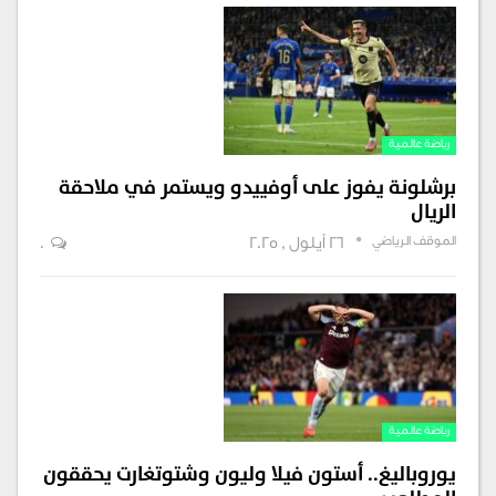
رياضة عالمية
برشلونة يفوز على أوفييدو ويستمر في ملاحقة
الريال
الموقف الرياضي
26 أيلول , 2025
0
رياضة عالمية
يوروباليغ.. أستون فيلا وليون وشتوتغارت يحققون