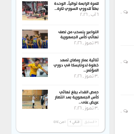
للمرة الرابعة توالياً.. الوحدة
بطلاً للدوري السوري لكرة…
0
6 آب , 2026
النواعير ينسحب من نصف
نهائي كأس الجمهورية
31 تموز , 2026
ثنائية عمار رمضان تمهد
0
خطوة لدونايسكا في دوري
المؤتمر…
30 تموز , 2026
حمص الفداء يبلغ نهائي
كأس الجمهورية بعد انتصار
عريض على…
30 تموز , 2026
0
السابق
التالي
1 من 484