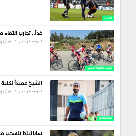
دوريات
غداً.. تجارب انتقاء 
الموقف الرياضي
18 أيلول , 2025
ألعاب منوعة محلي
الشيخ عميداً لكلية 
الموقف الرياضي
18 أيلول , 2025
اهم الاخبار
سابالينكا تنسحب م