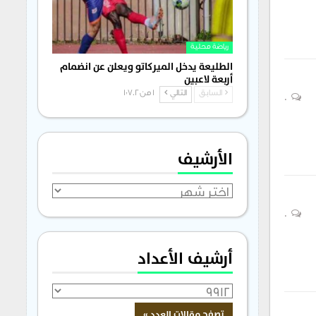
رياضة محلية
الطليعة يدخل الميركاتو ويعلن عن انضمام
أربعة لاعبين
السابق
التالي
1 من 1٬702
0
الأرشيف
الأرشيف
0
أرشيف الأعداد