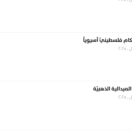
كام فلسطينيّ آسيوياً
الميدالية الذهبيّة