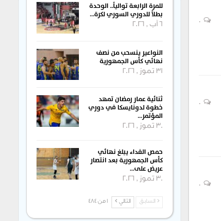
للمرة الرابعة توالياً.. الوحدة
بطلاً للدوري السوري لكرة…
0
6 آب , 2026
النواعير ينسحب من نصف
نهائي كأس الجمهورية
31 تموز , 2026
ثنائية عمار رمضان تمهد
0
خطوة لدونايسكا في دوري
المؤتمر…
30 تموز , 2026
حمص الفداء يبلغ نهائي
كأس الجمهورية بعد انتصار
عريض على…
30 تموز , 2026
0
السابق
التالي
1 من 484