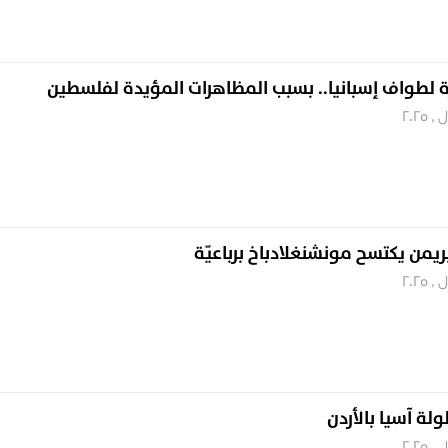
يرة لطواف إسبانيا.. بسبب المظاهرات المؤيدة لفلسطين
بريمن يكتسح مونشنغلادباخ برباعيّة
لة آسيا بالأردن