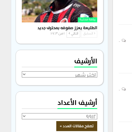
رياضة محلية
الطليعة يعزز صفوفه بمحترف جديد
السابق
التالي
1 من 1٬703
0
الأرشيف
الأرشيف
0
أرشيف الأعداد