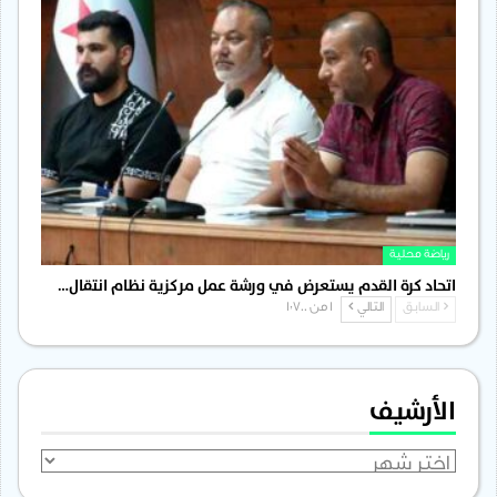
رياضة محلية
اتحاد كرة القدم يستعرض في ورشة عمل مركزية نظام انتقال…
السابق
التالي
1 من 1٬700
الأرشيف
الأرشيف