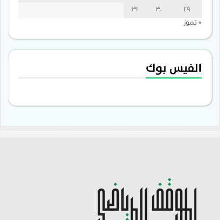
31
30
29
« تموز
الفيس بوك