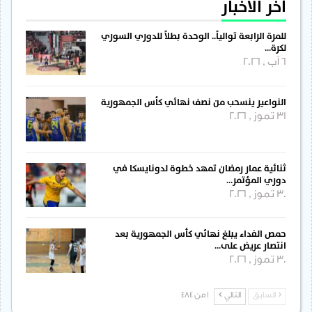
آخر الأخبار
للمرة الرابعة توالياً.. الوحدة بطلاً للدوري السوري
لكرة…
6 آب , 2026
النواعير ينسحب من نصف نهائي كأس الجمهورية
31 تموز , 2026
ثنائية عمار رمضان تمهد خطوة لدونايسكا في
دوري المؤتمر…
30 تموز , 2026
حمص الفداء يبلغ نهائي كأس الجمهورية بعد
انتصار عريض على…
30 تموز , 2026
السابق
التالي
1 من 484