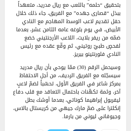
بتحقيق “حلمه” باللعب مع ريال مدريد، متعهداً
ببذل “قصارى جهده” مع الفريق، جاء ذلك خلال
حفل تقديم لاعب الوسط المهاجم مع النادي
الأبيض، في يوم بلوغه عامه الثامن عشر، بعدما
ضمّه من ريفر بلايت، اللاعب الأرجنتيني خضع
لفحصٍ طبيّ روتيني، ثم وقّع عقده مع رئيس
النادي فلورنتينو بيريز.
وسيحمل الرقم (30) ممّا يوحي بأن ريال مدريد
سيسجّله مع الفريق الرديف، من أجل الاحتفاظ
بمركز شاغر في الفريق الأول، تحسّباً لضمّ لاعبٍ
آخر، وثمة تكهّنات باحتمال التعاقد مع قلب دفاع
ليفربول إبراهيما كوناتي، بعدما أوشك بطل
إنكلترا على ضمّ مارك جيهي من كريستال بالاس،
وجيوفاني ليوني من بارما.