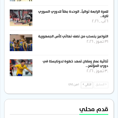
للمرة الرابعة توالياً.. الوحدة بطلاً للدوري السوري
لكرة…
6 آب , 2026
النواعير ينسحب من نصف نهائي كأس الجمهورية
31 تموز , 2026
ثنائية عمار رمضان تمهد خطوة لدونايسكا في
دوري المؤتمر…
30 تموز , 2026
السابق
التالي
1 من 484
قدم محلي