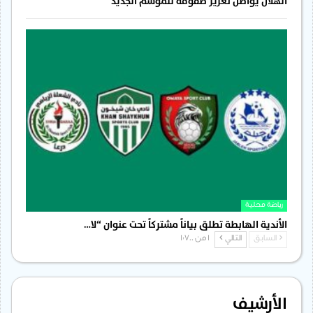
الهلال يواصل تعزيز صفوفه للموسم الجديد
رياضة محلية
الأندية الهابطة تطلق بياناً مشتركاً تحت عنوان “لا…
السابق
التالي
1 من 1٬700
الأرشيف