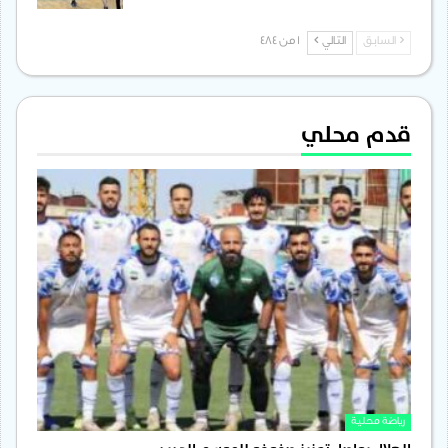
السابق
التالي
1 من 484
قدم محلي
رياضة محلية