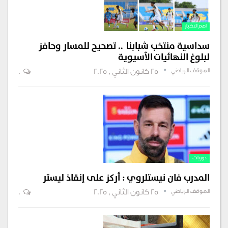
اهم الاخبار
سداسية منتخب شبابنا .. تصحيح للمسار وحافز
لبلوغ النهائيات الآسيوية
الموقف الرياضي
25 كانون الثاني , 2025
0
دوريات
المدرب فان نيستلروي : أركز على إنقاذ ليستر
الموقف الرياضي
25 كانون الثاني , 2025
0