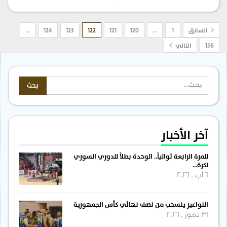
السابق
1
…
120
121
122
123
124
…
136
التالي
آخر الأخبار
للمرة الرابعة توالياً.. الوحدة بطلاً للدوري السوري
لكرة…
6 آب , 2026
النواعير ينسحب من نصف نهائي كأس الجمهورية
31 تموز , 2026