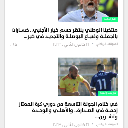
اهم الاخبار
منتخبنا الوطني ينتظر حسم خيار الأجنبي.. خســـارات
بالجملـــة وضيــاع البوصلــة والتجديــد في خبـر…
الموقف الرياضي
21 كانون الثاني , 2023
0
دوريات وأندية
في ختام الجولة التاسعة من دوري كرة الممتاز
زحمـــة في الصـــدارة.. والأهلـــي والوحـــدة
وتشــــرين…
الموقف الرياضي
21 كانون الثاني , 2023