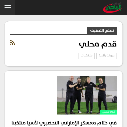
تصفح التصنيف
قدم محلي
دوريات وأندية
منتخبات
قدم محلي
في ختام معسكر الإماراتي التحضيري لآسيا منتخبنا