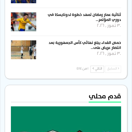
ثنائية عمار رمضان تمهد خطوة لدونايسكا في
دوري المؤتمر…
30 تموز , 2026
حمص الفداء يبلغ نهائي كأس الجمهورية بعد
انتصار عريض على…
30 تموز , 2026
السابق
التالي
1 من 484
قدم محلي