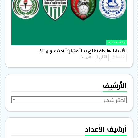
رياضة محلية
الأندية الهابطة تطلق بياناً مشتركاً تحت عنوان “لا…
السابق
التالي
1 من 1٬700
الأرشيف
الأرشيف
أرشيف الأعداد