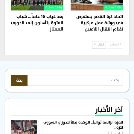
رياضة محلية
رياضة محلية
اتحاد كرة القدم يستعرض
بعد غياب 16 عاماً… شباب
في ورشة عمل مركزية
الفتوة يتأهلون إلى الدوري
نظام انتقال اللاعبين
الممتاز.
السابق
التالي
آخر الأخبار
للمرة الرابعة توالياً.. الوحدة بطلاً للدوري السوري
لكرة…
6 آب , 2026