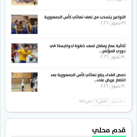
النواعير ينسحب من نصف نهائي كأس الجمهورية
31 تموز , 2026
ثنائية عمار رمضان تمهد خطوة لدونايسكا في
دوري المؤتمر…
30 تموز , 2026
حمص الفداء يبلغ نهائي كأس الجمهورية بعد
انتصار عريض على…
30 تموز , 2026
السابق
التالي
1 من 484
قدم محلي