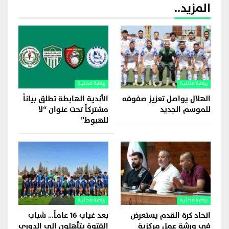
المزيد..
رياضة محلية
رياضة محلية
الهلال يواصل تعزيز صفوفه
الأندية الهابطة تطلق بياناً
للموسم الجديد
مشتركاً تحت عنوان “لا
للهبوط”
رياضة محلية
رياضة محلية
اتحاد كرة القدم يستعرض
بعد غياب 16 عاماً… شباب
في ورشة عمل مركزية
الفتوة يتأهلون إلى الدوري