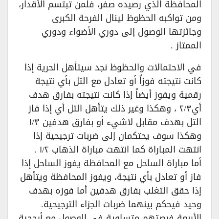
المحافظة الذي رصيده صفر، فلمن تبتسم الأقدار،
ومن تواكبه الحظوظ لينال الفرحة الكبرى
وجائزتها الوصول إلى دوري الأضواء ودوري
الممتاز .
في الاحتمالات والحظوظ نجد سيتأهل الحرية إذا
كانت نتيجته فوزاً أو تعادل مع التل بأي نتيجة
رقمية ويفوز أيضاً إذا كانت نتيجته بفارق هدف
أي٢/٣ ، وهكذا وغير ذلك يتأهل التل أي إذا فاز
التل بهدف مقابل لاشيء أو بفارق هدفين ١/٣
وهكذا سوف يحتكمان إلى ضربات ترجيحية إذا
انتهت المباراة كما انتهت مباراة الذهاب ١/٢ .
أما مباراة الساحل مع المحافظة يفوز الساحل إذا
فاز أو تعادل بأي نتيجة، ويفوز المحافظة ويتأهل
إذا حقق التغلب بفارق هدفين أما فوزه بهدف
وحيد فيحكم بينهما ضربات الجزاء الترجيحية.
الأربعة فرصتهم متساوية في الوصول مع أرجحية