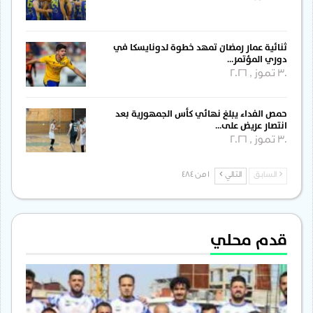
ثنائية عمار رمضان تمهد خطوة لدونايسكا في
دوري المؤتمر…
30 تموز , 2026
حمص الفداء يبلغ نهائي كأس الجمهورية بعد
انتصار عريض على…
30 تموز , 2026
السابق
التالي
1 من 484
قدم محلي