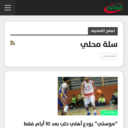
تصفح التصنيف
سلة محلي
قدم محلي
سلة محلي
“موستي” يودع أهلي حلب بعد 10 أيام فقط