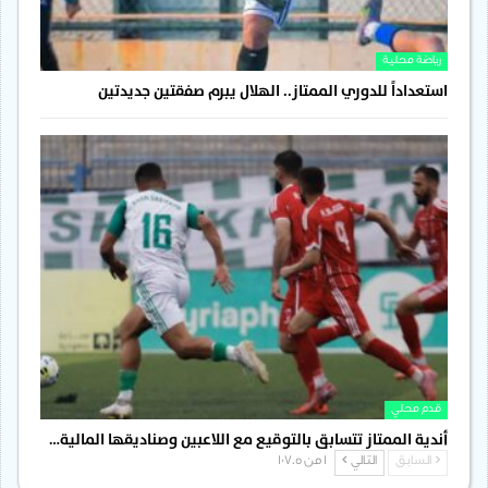
رياضة محلية
استعداداً للدوري الممتاز.. الهلال يبرم صفقتين جديدتين
قدم محلي
أندية الممتاز تتسابق بالتوقيع مع اللاعبين وصناديقها المالية…
السابق
التالي
1 من 1٬705