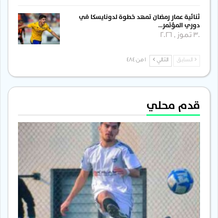
ثنائية عمار رمضان تمهد خطوة لدونايسكا في
دوري المؤتمر…
30 تموز , 2026
السابق
التالي
1 من 484
قدم محلي