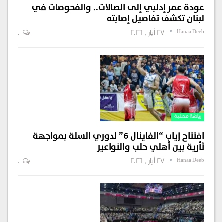
عودة عمر إدلبي إلى الصالات.. والفحوصات في
لبنان تكشف تفاصيل إصابته
Hanaa Deeb
27 أيار , 2026
0
رياضة محلية
افتتاح إياب “الفاينال 6” لدوري السلة بمواجهة
ثأرية بين أهلي حلب والنواعير
Hanaa Deeb
27 أيار , 2026
0