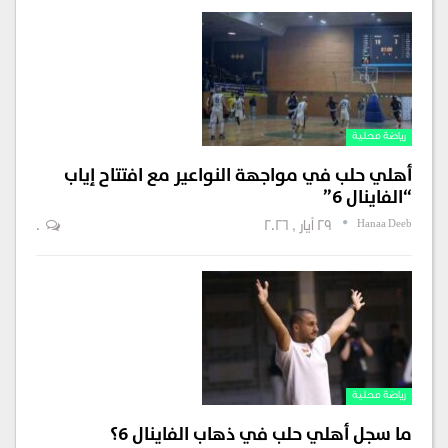
رياضة محلية
أهلي حلب في مواجهة النواعير مع افتتاح إياب
“الفاينال 6”
Hanaa Deeb
29 أيار , 2026
0
رياضة محلية
ما سجل أهلي حلب في ذهاب الفاينال 6؟