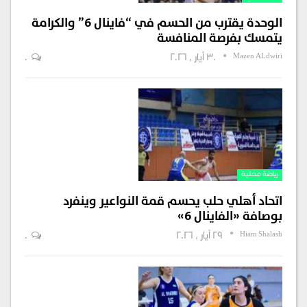
الوحدة يقترب من الحسم في “فاينال 6” والكرامة
يتمسك بفرصة المنافسة
Mazen ALdwiri
30 أيار , 2026
0
رياضة محلية
اتحاد أهلي حلب يحسم قمة النواعير وينفرد
بوصافة «الفاينال 6»
Hiam Shalash
29 أيار , 2026
0