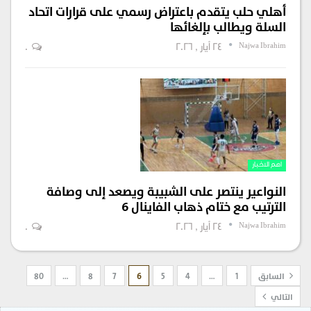
أهلي حلب يتقدم باعتراض رسمي على قرارات اتحاد
السلة ويطالب بإلغائها
Najwa Ibrahim
24 أيار , 2026
0
اهم الاخبار
النواعير ينتصر على الشبيبة ويصعد إلى وصافة
الترتيب مع ختام ذهاب الفاينال 6
Najwa Ibrahim
24 أيار , 2026
0
السابق
1
…
4
5
6
7
8
…
80
التالي