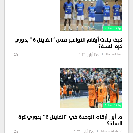
رياضة محلية
كيف جاءت أرقام النواعير ضمن “الفاينل 6” بدوري
كرة السلة؟
Hanaa Deeb
25 أيار , 2026
0
رياضة محلية
ما أبرز أرقام الوحدة في “الفاينل 6” بدوري كرة
السلة؟
Mazen ALdwiri
25 أيار , 2026
0