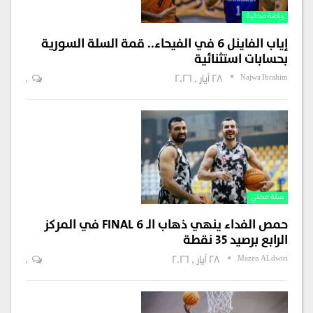
رياضة محلية
إياب الفاينل 6 في الفيحاء.. قمة السلة السورية
بحسابات استثنائية
Najwa Ibrahim
28 أيار , 2026
0
سلة محلي
حمص الفداء ينهي ذهاب الـ FINAL 6 في المركز
الرابع برصيد 35 نقطة
Mazen ALdwiri
28 أيار , 2026
0