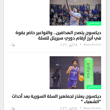
سلة محلي
ديكسون يتصدر الهدافين.. والنواعير حاضر بقوة
في أبرز أرقام دوري سيريتل للسلة
Mazen ALdwiri
28 أيار , 2026
0
سلة محلي
ديكسون يعتذر لجماهير السلة السورية بعد أحداث
“الشهباء “
Mazen ALdwiri
28 أيار , 2026
0