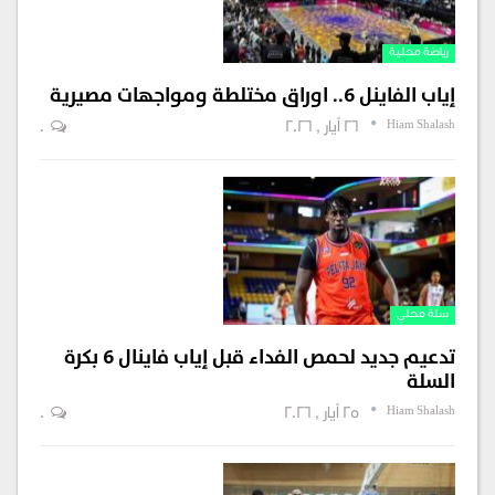
رياضة محلية
إياب الفاينل 6.. اوراق مختلطة ومواجهات مصيرية
Hiam Shalash
26 أيار , 2026
0
سلة محلي
تدعيم جديد لحمص الفداء قبل إياب فاينال 6 بكرة
السلة
Hiam Shalash
25 أيار , 2026
0