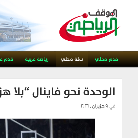
قدم محلي
سلة محلي
رياضة عربية
قدم ع
الوحدة نحو فاينال “بلا ه
في
9 حزيران , 2026