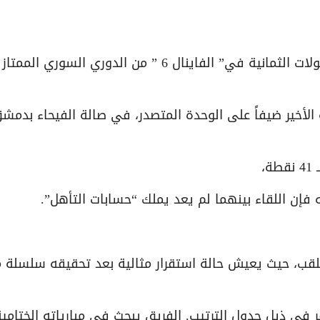
حُسمت مراكز “القمة والقاع” رسميًا مع انتهاء الجولات الثمانية في” الفاينال 6 ” من الدوري السور
الأخير ضيفاً على الوحدة المتصدر، في صالة الفيحاء بدمش
ه فإن اللقاء بينهما لم يعد يملك “حسابات التأهل”.
قر في ذيل جدول الترتيب. الفريق يبحث في مبارياته الختامي