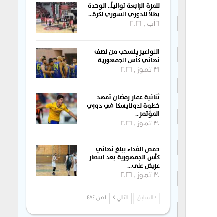
للمرة الرابعة توالياً.. الوحدة
بطلاً للدوري السوري لكرة…
6 آب , 2026
النواعير ينسحب من نصف
نهائي كأس الجمهورية
31 تموز , 2026
ثنائية عمار رمضان تمهد
خطوة لدونايسكا في دوري
المؤتمر…
30 تموز , 2026
حمص الفداء يبلغ نهائي
كأس الجمهورية بعد انتصار
عريض على…
30 تموز , 2026
السابق
التالي
1 من 484