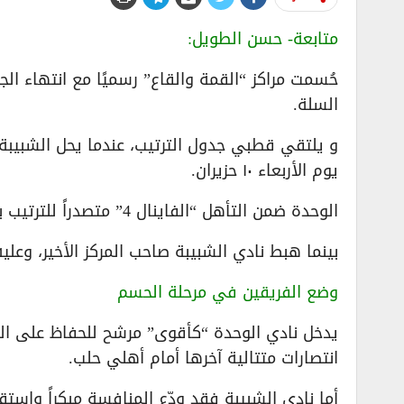
متابعة- حسن الطويل:
السلة.
و يلتقي قطبي جدول الترتيب، عندما يحل الشبيبة 
يوم الأربعاء ١٠ حزيران.
الوحدة ضمن التأهل “الفاينال 4” متصدراً للترتيب بـ 41 نقطة،
بينما هبط نادي الشبيبة صاحب المركز الأخير، وعلي
وضع الفريقين في مرحلة الحسم
انتصارات متتالية آخرها أمام أهلي حلب.
أما نادي الشبيبة فقد ودّع المنافسة مبكراً واست