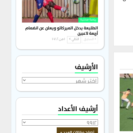
رياضة محلية
الطليعة يدخل الميركاتو ويعلن عن انضمام
أربعة لاعبين
السابق
التالي
1 من 1٬702
الأرشيف
الأرشيف
أرشيف الأعداد