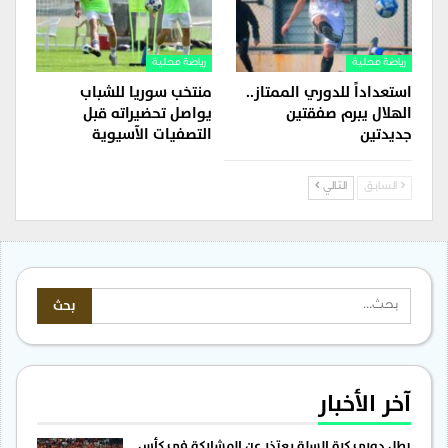
رياضة محلية
رياضة محلية
استعداداً للدوري الممتاز..
منتخب سوريا للشباب
الهلال يبرم صفقتين
يواصل تحضيراته قبل
جديدتين
التصفيات الآسيوية
السابق
التالي
آخر الأخبار
بطل دوري كرة السلة يعتذر عن المشاركة في كأس