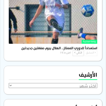
رياضة محلية
استعداداً للدوري الممتاز.. الهلال يبرم صفقتين جديدتين
السابق
التالي
1 من 1٬705
الأرشيف
الأرشيف