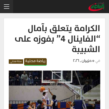
الكرامة يتعلق بآمال
“الفاينال 4” بفوزه على
الشبيبة
في
5 حزيران , 2026
رياضة محلية
سلة محلي