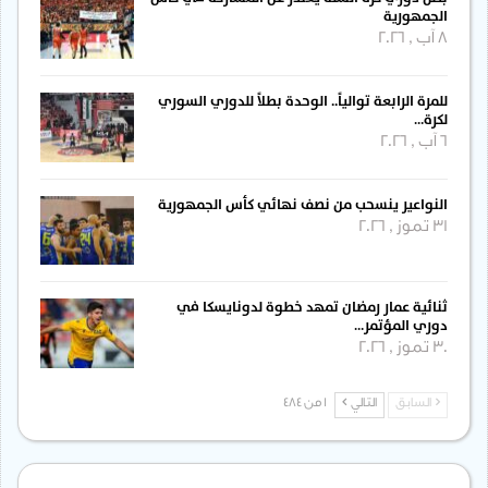
الجمهورية
8 آب , 2026
للمرة الرابعة توالياً.. الوحدة بطلاً للدوري السوري
لكرة…
6 آب , 2026
النواعير ينسحب من نصف نهائي كأس الجمهورية
31 تموز , 2026
ثنائية عمار رمضان تمهد خطوة لدونايسكا في
دوري المؤتمر…
30 تموز , 2026
السابق
التالي
1 من 484