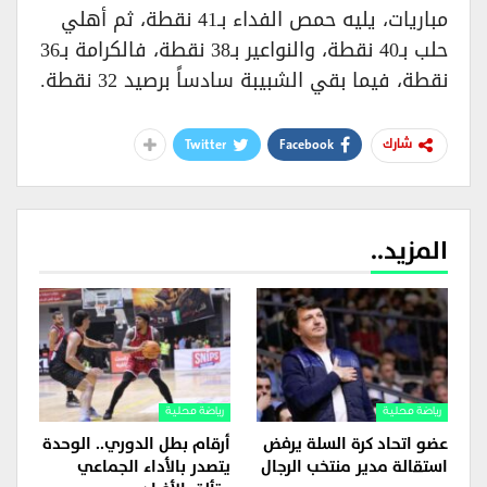
مباريات، يليه حمص الفداء بـ41 نقطة، ثم أهلي
حلب بـ40 نقطة، والنواعير بـ38 نقطة، فالكرامة بـ36
نقطة، فيما بقي الشبيبة سادساً برصيد 32 نقطة.
Twitter
Facebook
شارك
المزيد..
رياضة محلية
رياضة محلية
عضو اتحاد كرة السلة يرفض
أرقام بطل الدوري.. الوحدة
استقالة مدير منتخب الرجال
يتصدر بالأداء الجماعي