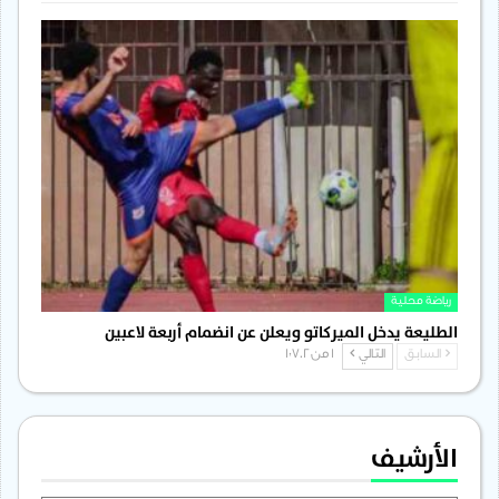
رياضة محلية
الطليعة يدخل الميركاتو ويعلن عن انضمام أربعة لاعبين
السابق
التالي
1 من 1٬702
الأرشيف