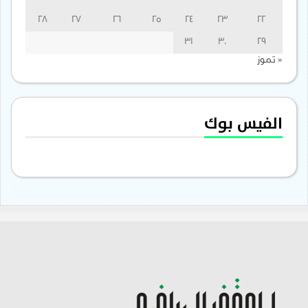
28
27
26
25
24
23
22
31
30
29
« تموز
الفيس بوك