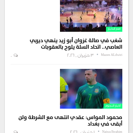
اهم الاخبار
شغب في صالة غزوان أبو زيد ينهي ديربي
العاصي.. اتحاد السلة يلوح بالعقوبات
Mazen ALdwiri
3 حزيران , 2026
0
أخبار النجوم
محمود المواس: عقدي انتهى مع الشرطة ولن
أبقى في بغداد
Najwa Ibrahim