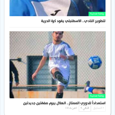
رياضة محلية
لتطوير النادي.. الاسطنبلي يقود كرة الحرية
رياضة محلية
استعداداً للدوري الممتاز.. الهلال يبرم صفقتين جديدتين
السابق
التالي
1 من 1٬705