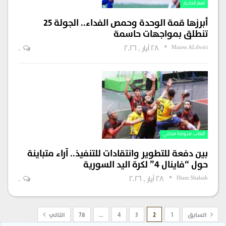
اهم الاخبار
أبرزها قمة الوحدة وحمص الفداء.. الجولة 25
تنطلق بمواجهات حاسمة
Mazen ALdwiri
28 أيار , 2026
0
ألعاب منوعة محلي
بين دفعة للتطوير وانتقادات للتنفيذ.. آراء متباينة
حول “فاينال 4” لكرة اليد السورية
Hiam Shalash
28 أيار , 2026
0
السابق
1
2
3
4
…
78
التالي