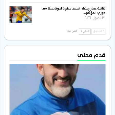
ثنائية عمار رمضان تمهد خطوة لدونايسكا في
دوري المؤتمر…
30 تموز , 2026
السابق
التالي
1 من 484
قدم محلي