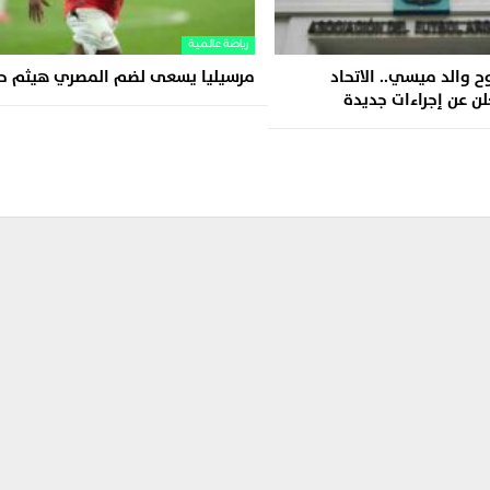
رياضة عالمية
وح والد ميسي.. الاتحاد
مرسيليا يسعى لضم المصري هيثم 
علن عن إجراءات جديدة