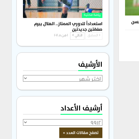
رياضة محلية
حسن
استعداداً للدوري الممتاز.. الهلال يبرم
صفقتين جديدتين
السابق
التالي
1 من 1٬705
الأرشيف
الأرشيف
أرشيف الأعداد