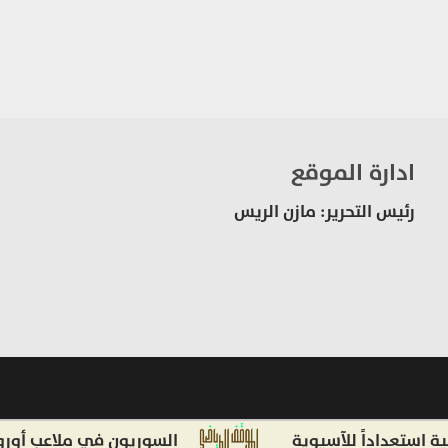
ادارة الموقع
رئيس التحرير: مازن الريس
داداً للآسيوية
السوريون في ملاعب أوروبا وأمير