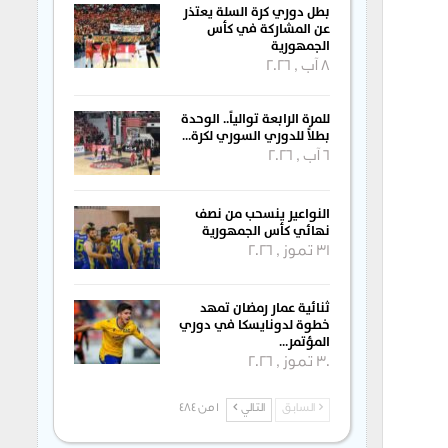
بطل دوري كرة السلة يعتذر
عن المشاركة في كأس
الجمهورية
8 آب , 2026
للمرة الرابعة توالياً.. الوحدة
بطلاً للدوري السوري لكرة…
6 آب , 2026
النواعير ينسحب من نصف
نهائي كأس الجمهورية
31 تموز , 2026
ثنائية عمار رمضان تمهد
خطوة لدونايسكا في دوري
المؤتمر…
30 تموز , 2026
السابق
التالي
1 من 484