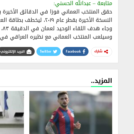
متابعة – عبدالله الحسني:
حقق المنتخب العماني فوزا في الدقائق الأخيرة
النسخة الأخيرة بقطر عام ٢٠١٩، ليخطف بطاقة العبور إلى المباراة النهائية لبطولة كأس الخليج العربي لكرة القدم.
وجاء هدف اللقاء الوحيد لعمان في الدقيقة ٨٣، عن طريق جميل الحمدي.
وسيلعب المنتخب العماني مع نظيره العراقي في ال
Facebook
Twitter
البريد الإلكتروني
شارك
المزيد..