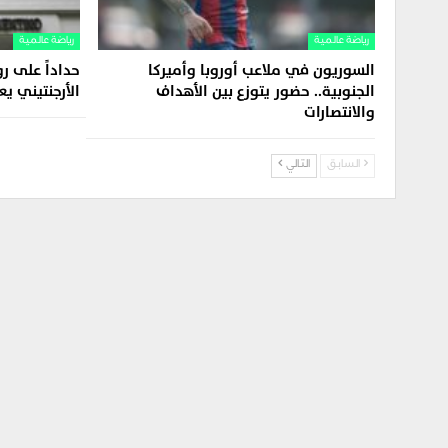
رياضة عالمية
رياضة عالمية
السوريون في ملاعب أوروبا وأميركا
حداداً على ر
الجنوبية.. حضور يتوزع بين الأهداف
الأرجنتيني ي
والانتصارات
السابق
التالي