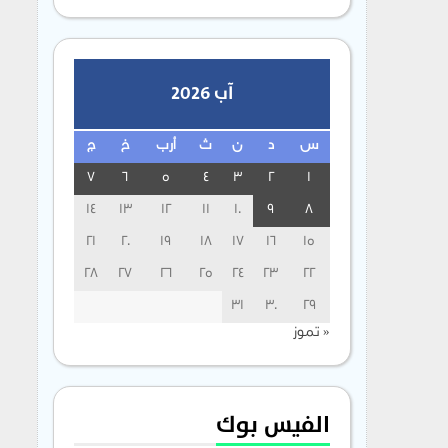
آب 2026
س
د
ن
ث
أرب
خ
ج
7
6
5
4
3
2
1
14
13
12
11
10
9
8
21
20
19
18
17
16
15
28
27
26
25
24
23
22
31
30
29
« تموز
الفيس بوك