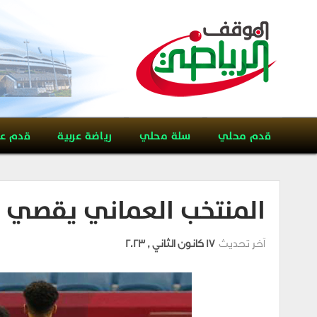
قدم محلي
سلة محلي
رياضة عربية
قدم ع
المنتخب العماني يقصي ح
آخر تحديث
17 كانون الثاني , 2023