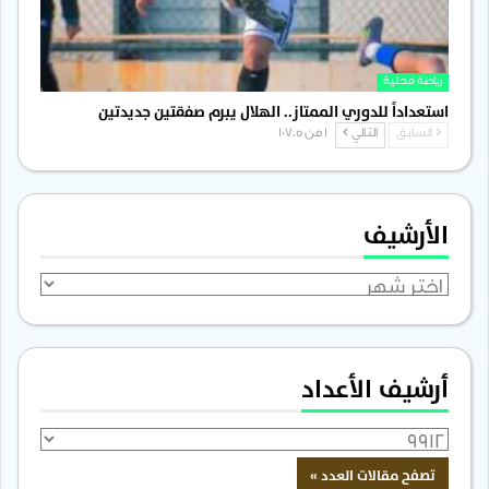
رياضة محلية
استعداداً للدوري الممتاز.. الهلال يبرم صفقتين جديدتين
السابق
التالي
1 من 1٬705
الأرشيف
الأرشيف
أرشيف الأعداد