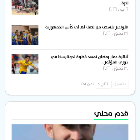
لكرة…
6 آب , 2026
النواعير ينسحب من نصف نهائي كأس الجمهورية
31 تموز , 2026
ثنائية عمار رمضان تمهد خطوة لدونايسكا في
دوري المؤتمر…
30 تموز , 2026
السابق
التالي
1 من 484
قدم محلي