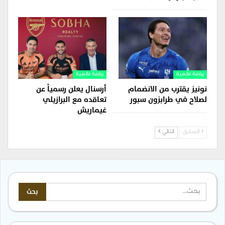
رياضة عالمية
رياضة عالمية
نونيز يقترب من الانضمام
أرسنال يعلن رسمياً عن
لصلاح في طرابزون سبور
تعاقده مع البرازيلي
غيماريش
السابق
التالي