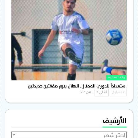
رياضة محلية
استعداداً للدوري الممتاز.. الهلال يبرم صفقتين جديدتين
السابق
التالي
1 من 1٬705
الأرشيف
الأرشيف