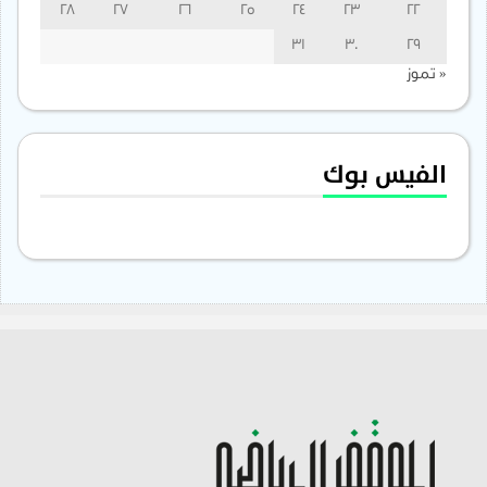
28
27
26
25
24
23
22
31
30
29
« تموز
الفيس بوك