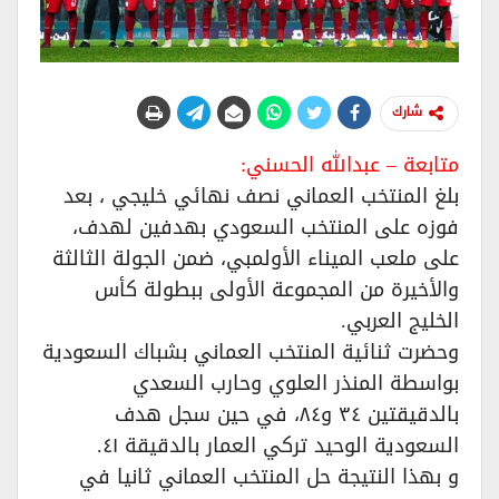
شارك
متابعة – عبدالله الحسني:
بلغ المنتخب العماني نصف نهائي خليجي ، بعد
فوزه على المنتخب السعودي بهدفين لهدف،
على ملعب الميناء الأولمبي، ضمن الجولة الثالثة
والأخيرة من المجموعة الأولى ببطولة كأس
الخليج العربي.
وحضرت ثنائية المنتخب العماني بشباك السعودية
بواسطة المنذر العلوي وحارب السعدي
بالدقيقتين ٣٤ و٨٤، في حين سجل هدف
السعودية الوحيد تركي العمار بالدقيقة ٤١.
و بهذا النتيجة حل المنتخب العماني ثانيا في