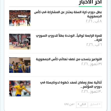
آخر الأخبار
بطل دوري كرة السلة يعتذر عن المشاركة في كأس
الجمهورية
8 آب , 2026
للمرة الرابعة توالياً.. الوحدة بطلاً للدوري السوري
لكرة…
6 آب , 2026
النواعير ينسحب من نصف نهائي كأس الجمهورية
31 تموز , 2026
ثنائية عمار رمضان تمهد خطوة لدونايسكا في
دوري المؤتمر…
30 تموز , 2026
السابق
التالي
1 من 484