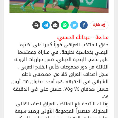
شارك
متابعة – عبدالله الحسني:
حقق المنتخب العراقي فوزاً كبيرا على نظيره
اليمني بخماسية نظيفة، في مباراة جمعتهما
على ملعب البصرة الدولي، ضمن مباريات الجولة
الثالثة من دور مجموعات كأس الخليج العربي .
سجل أهداف العراق كلا من: مصطفى ناظم
الشباني في الدقيقة ٤٠،و أمجد عطوان ٦٥، أيمن
حسين هدفان ٧٤ و٧٥، حسين علي في الدقيقة
٨٨.
وبتلك النتيجة بلغ المنتخب العراق نصف نهائي
البطولة، متصدراً المجموعة الأولى برصيد سبعة