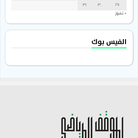
31
30
29
« تموز
الفيس بوك