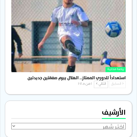
رياضة محلية
استعداداً للدوري الممتاز.. الهلال يبرم صفقتين جديدتين
السابق
التالي
1 من 1٬705
الأرشيف
الأرشيف