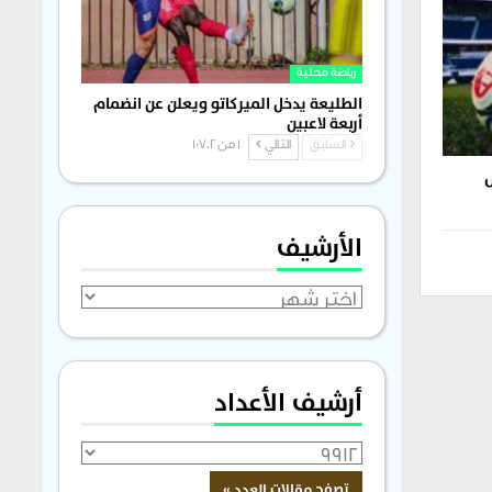
رياضة محلية
الطليعة يدخل الميركاتو ويعلن عن انضمام
أربعة لاعبين
السابق
التالي
1 من 1٬702
الأرشيف
الأرشيف
أرشيف الأعداد