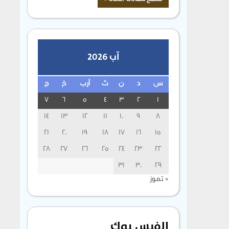
آب 2026
س
د
ن
ث
أرب
خ
ج
7
6
5
4
3
2
1
14
13
12
11
10
9
8
21
20
19
18
17
16
15
28
27
26
25
24
23
22
31
30
29
« تموز
الفيس بوك