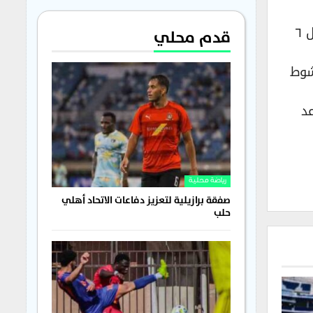
حقق الأحمر البحريني انتصارا غاليا على منتخب قطر، بنتيجة ٢-١، ليصبح المنتخب الوحيد في البطولة الذي يسجل ٦
قدم محلي
ة بالشوط
أن يعود وعد
رياضة محلية
صفقة برازيلية لتعزيز دفاعات الاتحاد أهلي
حلب