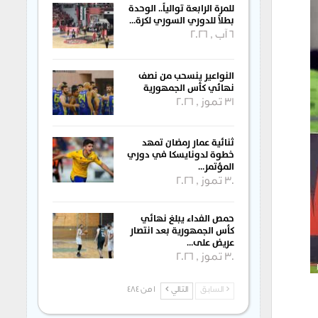
للمرة الرابعة توالياً.. الوحدة
بطلاً للدوري السوري لكرة…
6 آب , 2026
النواعير ينسحب من نصف
نهائي كأس الجمهورية
31 تموز , 2026
ثنائية عمار رمضان تمهد
خطوة لدونايسكا في دوري
المؤتمر…
30 تموز , 2026
حمص الفداء يبلغ نهائي
كأس الجمهورية بعد انتصار
عريض على…
30 تموز , 2026
السابق
التالي
1 من 484