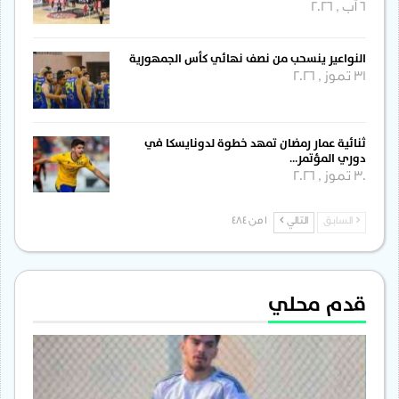
6 آب , 2026
النواعير ينسحب من نصف نهائي كأس الجمهورية
31 تموز , 2026
ثنائية عمار رمضان تمهد خطوة لدونايسكا في
دوري المؤتمر…
30 تموز , 2026
السابق
التالي
1 من 484
قدم محلي