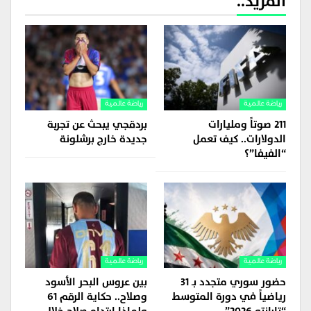
المزيد..
رياضة عالمية
رياضة عالمية
211 صوتاً ومليارات
بردقجي يبحث عن تجربة
الدولارات.. كيف تعمل
جديدة خارج برشلونة
“الفيفا”؟
رياضة عالمية
رياضة عالمية
حضور سوري متجدد بـ 31
بين عروس البحر الأسود
رياضياً في دورة المتوسط
وصلاح.. حكاية الرقم 61