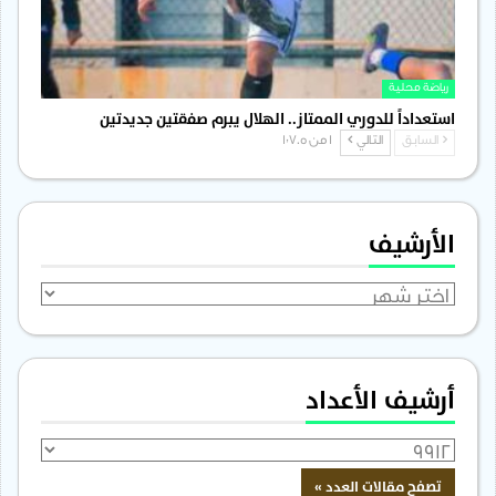
رياضة محلية
استعداداً للدوري الممتاز.. الهلال يبرم صفقتين جديدتين
السابق
التالي
1 من 1٬705
الأرشيف
الأرشيف
أرشيف الأعداد