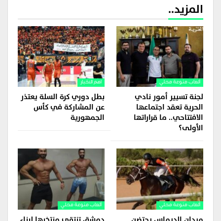
المزيد..
ألعاب منوعة محلي
اهم الاخبار
لجنة تسيير أمور نادي
بطل دوري كرة السلة يعتذر
الحرية تعقد اجتماعها
عن المشاركة في كأس
الافتتاحي.. ما قراراتها
الجمهورية
الأولى؟
ألعاب منوعة محلي
ألعاب منوعة محلي
ميدان الديماس يحتضن
دمشق تنتقي منتخبها لبناء