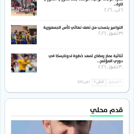
لكرة…
6 آب , 2026
النواعير ينسحب من نصف نهائي كأس الجمهورية
31 تموز , 2026
ثنائية عمار رمضان تمهد خطوة لدونايسكا في
دوري المؤتمر…
30 تموز , 2026
السابق
التالي
1 من 484
قدم محلي