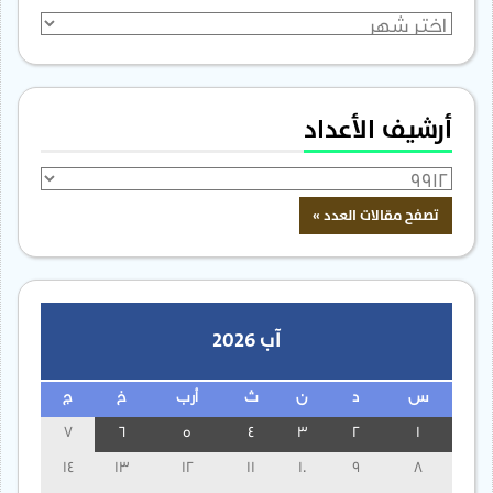
الأرشيف
أرشيف الأعداد
آب 2026
س
د
ن
ث
أرب
خ
ج
7
6
5
4
3
2
1
14
13
12
11
10
9
8