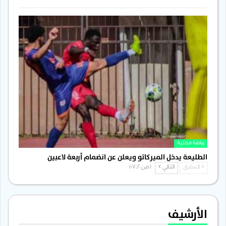
رياضة محلية
الطليعة يدخل الميركاتو ويعلن عن انضمام أربعة لاعبين
السابق
التالي
1 من 1٬702
الأرشيف