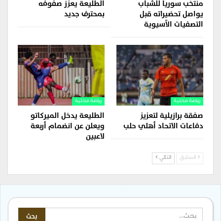
منتخب سوريا للشباب
الطليعة يعزز صفوفه
يواصل تحضيراته قبل
بمحترف جديد
التصفيات الآسيوية
رياضة محلية
رياضة محلية
صفقة برازيلية لتعزيز
الطليعة يدخل الميركاتو
دفاعات الاتحاد أهلي حلب
ويعلن عن انضمام أربعة
لاعبين
السابق
التالي