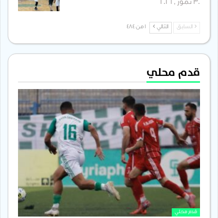
30 تموز , 2026
السابق
التالي
1 من 484
قدم محلي
قدم محلي