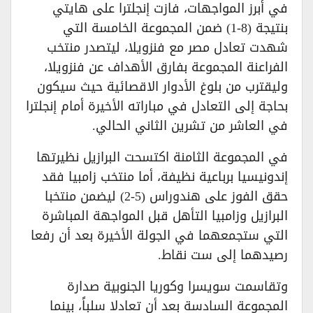
في أبرز المواجهات، فازت إنجلترا على هايتي
بنتيجة (8-1) ضمن المجموعة الخامسة التي
شهدت تعادل مصر مع فنزويلا، ليتصدر منتخب
الفراعنة المجموعة بفارق الأهداف عن فنزويلا،
وليقترب من بلوغ الأدوار الاقصائية حيث سيكون
بحاجة إلى التعادل في مباراته الأخيرة أمام إنجلترا
في العاشر من تشرين الثاني الحالي.
في المجموعة الثامنة اكتسحت البرازيل نظيرتها
إندونيسيا برباعية نظيفة، أما منتخب زامبيا فقد
حقق الفوز على هندوراس (5-2) ليضمن منتخبا
البرازيل وزامبيا التأهل قبل المواجهة المباشرة
التي ستجمعهما في الجولة الأخيرة بعد أن رفعا
رصيدهما إلى ست نقاط.
وتقاسمت سويسرا وكوريا الجنوبية صدارة
المجموعة السادسة بعد أن تعادلا سلباً، بينما