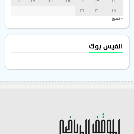
28
27
26
25
24
23
22
31
30
29
« تموز
الفيس بوك