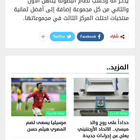
يُذكر أنه وحسب نظام البطولة يتأهل الأول
والثاني من كل مجموعة إضافة إلى أفضل ثمانية
منتخبات احتلت المركز الثالث في مجموعاتها.
Twitter
Facebook
شارك
المزيد..
رياضة عالمية
رياضة عالمية
حداداً على روح والد
مرسيليا يسعى لضم
ميسي.. الاتحاد الأرجنتيني
المصري هيثم حسن
يعلن عن إجراءات جديدة