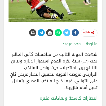
شارك
متابعة – مجد عبود:
شهدت الجولة الثانية من منافسات كأس العالم
تحت (17) سنة لكرة القدم استمرار الإثارة وتباين
النتائج بين المنتخبات، حيث واصل المنتخب
البرازيلي عروضه القوية بتحقيق انتصار عريض ثانٍ
على التوالي، فيما خرج المنتخب المصري بتعادل
ثمين أمام فنزويلا.
انتصارات كاسحة وتعادلات مثيرة