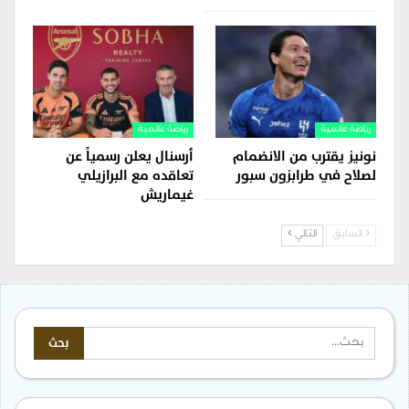
رياضة عالمية
رياضة عالمية
نونيز يقترب من الانضمام
أرسنال يعلن رسمياً عن
لصلاح في طرابزون سبور
تعاقده مع البرازيلي
غيماريش
السابق
التالي