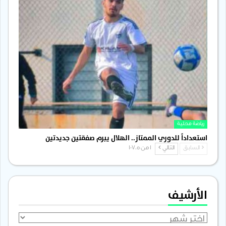
رياضة محلية
استعداداً للدوري الممتاز.. الهلال يبرم صفقتين جديدتين
السابق
التالي
1 من 1٬705
الأرشيف
الأرشيف