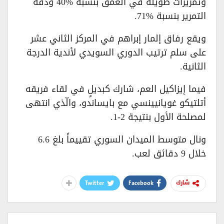
وتمريرات طويلة في العمق بنسبة %40 ودقة
التمرير بنسبة %71.
ويقع رفاق إلمار إبراهم في المركز الثاني عشر
على سلم ترتيب الدوري السويدي لأندية الدرجة
الثانية.
فيما إيزاكيل العم، شارك كبديلٍ في لقاء فريقه
أتلتيكو غويانيينسي مع بايساندو، والّذي انتهى
لمصلحة الأول بنتيجة 2-1.
ونال متوسط الميدان السوري تقييماً بلغ 6.6
خلال 9 دقائق لعب.
Twitter
Facebook
شارك