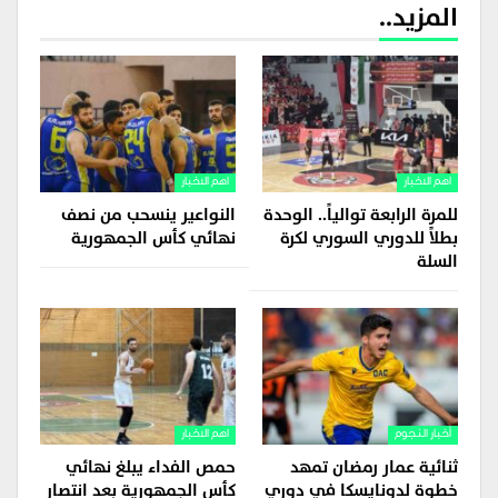
المزيد..
اهم الاخبار
اهم الاخبار
للمرة الرابعة توالياً.. الوحدة
النواعير ينسحب من نصف
بطلاً للدوري السوري لكرة
نهائي كأس الجمهورية
السلة
أخبار النجوم
اهم الاخبار
ثنائية عمار رمضان تمهد
حمص الفداء يبلغ نهائي
خطوة لدونايسكا في دوري
كأس الجمهورية بعد انتصار