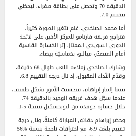
الدقيقة 70 وتحصل على بطاقة صفراء، ليحظي
بتقييم 7.0.
أما محمد الصلخدي، فلم تتغير الصورة كثيراً،
فتراجع فريقه فارنامو للمركز الأخير، على لائحة
الدوري السويدي الممتاز، إثر الخسارة القاسية
أمام المتصدّر، ميالبو، بخماسيّة بيضاء.
وشارك الصلخدي زملاءه اللعب طوال 68 دقيقة،
وقدّم الأداء المقبول، إذ نال درجة التقييم 6.8.
بينما إلمار إبراهام، فتحسنت الأمور بشكل طفيف،
عندما سجّل هدف فريقه الوحيد بالدقيقة 74،
خلال خسارة خوفدة من ليونجسكيل بنتيجة 5-1.
وحضر إبراهام دقائق المباراة كاملةً، ونال درجة
تقييم بلغت 6.9، مع اختراقات ناجحة بنسبة %56