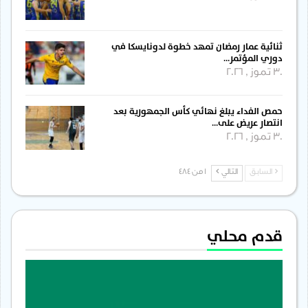
ثنائية عمار رمضان تمهد خطوة لدونايسكا في
دوري المؤتمر…
30 تموز , 2026
حمص الفداء يبلغ نهائي كأس الجمهورية بعد
انتصار عريض على…
30 تموز , 2026
السابق
التالي
1 من 484
قدم محلي