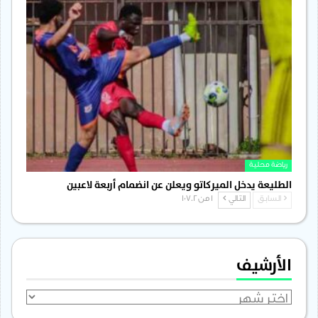
رياضة محلية
الطليعة يدخل الميركاتو ويعلن عن انضمام أربعة لاعبين
السابق
التالي
1 من 1٬702
الأرشيف
الأرشيف