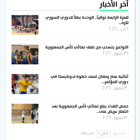
آخر الأخبار
للمرة الرابعة توالياً.. الوحدة بطلاً للدوري السوري
لكرة…
6 آب , 2026
النواعير ينسحب من نصف نهائي كأس الجمهورية
31 تموز , 2026
ثنائية عمار رمضان تمهد خطوة لدونايسكا في
دوري المؤتمر…
30 تموز , 2026
حمص الفداء يبلغ نهائي كأس الجمهورية بعد
انتصار عريض على…
30 تموز , 2026
السابق
التالي
1 من 484