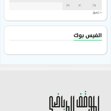
31
30
29
« تموز
الفيس بوك