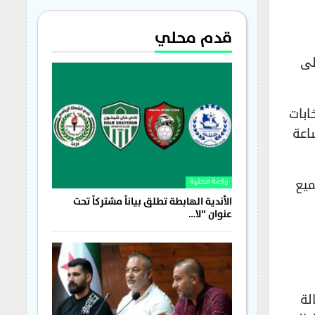
قدم محلي
لى
ابات
ر عقدها يوم الخميس الموافق 20 نوفمبر 2025، الساعة
ميع
رياضة محلية
الأندية الهابطة تطلق بياناً مشتركاً تحت
عنوان “لا…
لة