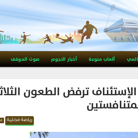
المي
ألعاب منوعة
أخبار النجوم
صوت الموقف
ة الإستئناف ترفض الطعون الثلاث
لمتنافستين
رياضة محلية
قد