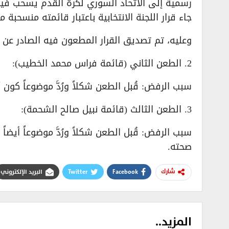
جاء قرار اللجنة الانتخابية باعتبار قائمته منسحبة 
وعليه، تم تصديق القرار المطعون فيه الصادر عن اللجنة الا
2. الطعن الثاني (قائمة فراس محمد الخطيب):
سبب الرفض: قُبل الطعن شكلاً ورُدَّ موضوعاً كون
3. الطعن الثالث (قائمة نبيل صالح الشحمة):
سبب الرفض: قُبل الطعن شكلاً ورُدَّ موضوعاً أيضا
صحته.
Facebook
Twitter
البريد الإلكتروني
شارك
المزيد..