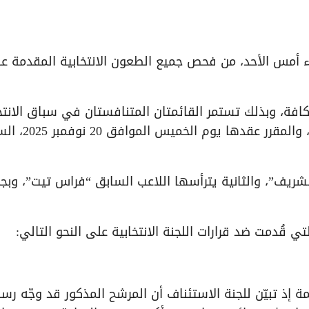
 أمس الأحد، من فحص جميع الطعون الانتخابية المقدمة ع
كافة، وبذلك تستمر القائمتان المتنافستان في سباق الانتخ
التي ستُعرض على الجمعية العمومية الاستثنائية، والمقر
لشريف”، والثانية يترأسها اللاعب السابق “فراس تيت”، وبج
ي قُدمت ضد قرارات اللجنة الانتخابية على النحو التالي:
إذ تبيّن للجنة الاستئناف أن المرشح المذكور قد وجّه رسا