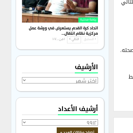
ائمته بتاريخ 20 أكتوبر 2025 (الساعة 18:52)، وبالتالي
رياضة محلية
اتحاد كرة القدم يستعرض في ورشة عمل
مركزية نظام انتقال…
السابق
التالي
1 من 1٬700
صحته.
الأرشيف
ط
الأرشيف
أرشيف الأعداد