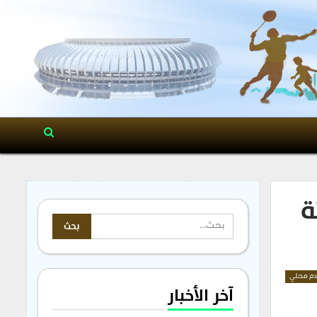
ة
م محلي
آخر الأخبار