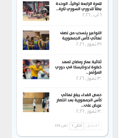
للمرة الرابعة توالياً.. الوحدة
بطلاً للدوري السوري لكرة…
6 آب , 2026
النواعير ينسحب من نصف
نهائي كأس الجمهورية
31 تموز , 2026
ثنائية عمار رمضان تمهد
خطوة لدونايسكا في دوري
المؤتمر…
30 تموز , 2026
حمص الفداء يبلغ نهائي
كأس الجمهورية بعد انتصار
عريض على…
30 تموز , 2026
السابق
التالي
1 من 484