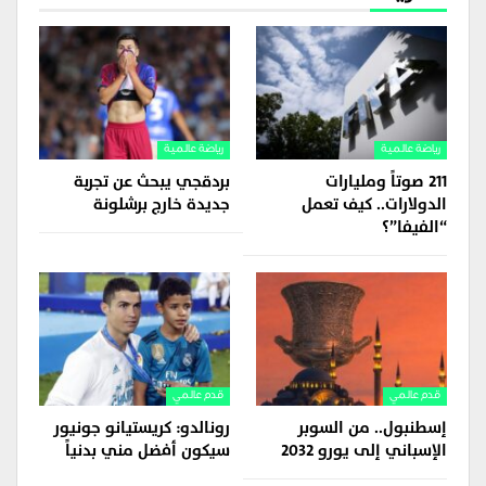
رياضة عالمية
رياضة عالمية
211 صوتاً ومليارات
بردقجي يبحث عن تجربة
الدولارات.. كيف تعمل
جديدة خارج برشلونة
“الفيفا”؟
قدم عالمي
قدم عالمي
إسطنبول.. من السوبر
رونالدو: كريستيانو جونيور
الإسباني إلى يورو 2032
سيكون أفضل مني بدنياً