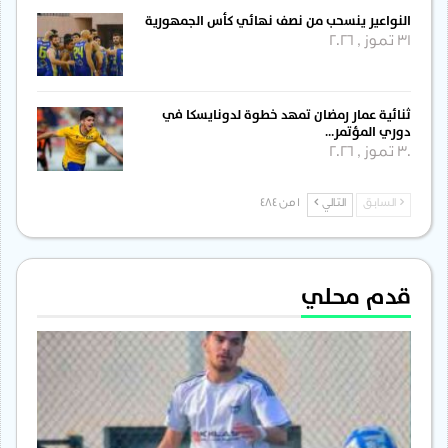
النواعير ينسحب من نصف نهائي كأس الجمهورية
31 تموز , 2026
ثنائية عمار رمضان تمهد خطوة لدونايسكا في
دوري المؤتمر…
30 تموز , 2026
السابق
التالي
1 من 484
قدم محلي