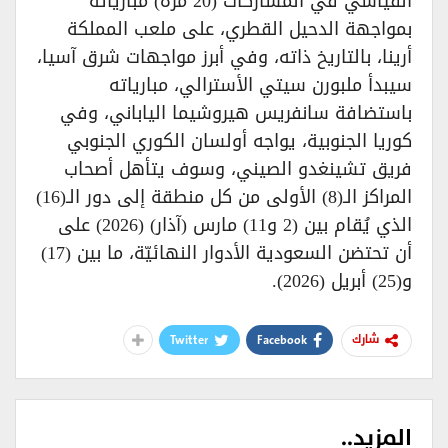
القياسي في المشاركات (20 مرة) مبارياته
بمواجهة الدحيل القطري، على ملعب المملكة
أرينا، بالتاريخ ذاته، وفي أبرز مواجهات شرق آسيا،
سيبدأ ملبورن سيتي الأسترالي، مبارياته
باستضافة سانفريس هيروشيما الياباني، وفي
كوريا الجنوبية، يواجه أولسان الكوري الجنوبي
فريق تشينغدو الصيني، وسوف يتأهل أصحاب
المراكز الـ(8) الأولى من كل منطقة إلى دور الـ(16)
الذي يُقام بين (2 و11) مارس (آذار) (2026) على
أن تحتضن السعودية الأدوار النهائيّة، ما بين (17)
و(25) أبريل (2026).
Twitter
Facebook
شارك
المزيد..