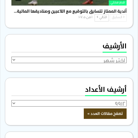
قدم محلي
أندية الممتاز تتسابق بالتوقيع مع اللاعبين وصناديقها المالية…
السابق
التالي
1 من 1٬705
الأرشيف
الأرشيف
أرشيف الأعداد